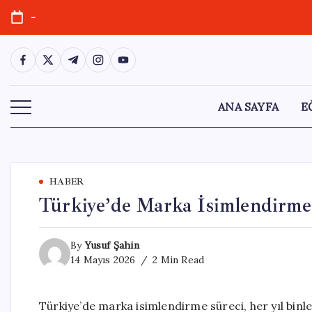
Skip
-
to
content
https://www.facebook.com/
https://twitter.com/
https://t.me/
https://www.instagram.com/
https://youtube.com/
ANA SAYFA
E
HABER
Türkiye’de Marka İsimlendirme 
By
Yusuf Şahin
14 Mayıs 2026
2 Min Read
Türkiye’de marka isimlendirme süreci, her yıl binler