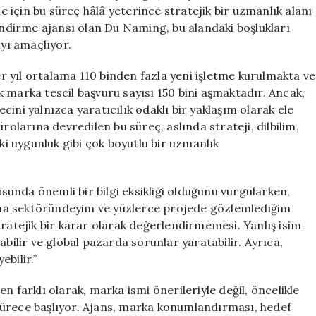
Yenilikler
için bu süreç hâlâ yeterince stratejik bir uzmanlık alanı
için
lendirme ajansı olan Du Naming, bu alandaki boşlukları
ayı amaçlıyor.
her yıl ortalama 110 binden fazla yeni işletme kurulmakta ve
 marka tescil başvuru sayısı 150 bini aşmaktadır. Ancak,
ini yalnızca yaratıcılık odaklı bir yaklaşım olarak ele
rolarına devredilen bu süreç, aslında strateji, dilbilim,
uki uygunluk gibi çok boyutlu bir uzmanlık
unda önemli bir bilgi eksikliği olduğunu vurgularken,
laşma sektöründeyim ve yüzlerce projede gözlemlediğim
tratejik bir karar olarak değerlendirmemesi. Yanlış isim
abilir ve global pazarda sorunlar yaratabilir. Ayrıca,
bilir.”
n farklı olarak, marka ismi önerileriyle değil, öncelikle
sürece başlıyor. Ajans, marka konumlandırması, hedef