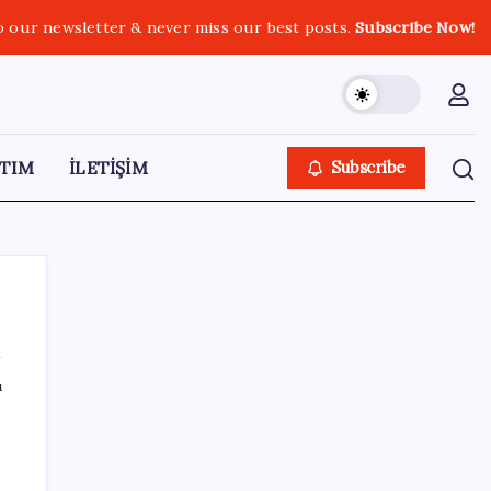
o our newsletter & never miss our best posts.
Subscribe Now!
TIM
İLETİŞİM
Subscribe
ı
SON YAZILAR
Boeing 737-7 Onayı Aldı: Ticari Uçuşlar
Başlıyor!