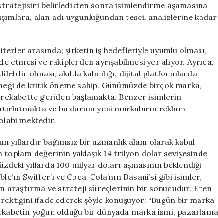
 stratejisini belirledikten sonra isimlendirme aşamasına
şımlara, alan adı uygunluğundan tescil analizlerine kadar
erler arasında; şirketin iş hedefleriyle uyumlu olması,
ade etmesi ve rakiplerden ayrışabilmesi yer alıyor. Ayrıca,
lebilir olması, akılda kalıcılığı, dijital platformlarda
teneği de kritik öneme sahip. Günümüzde birçok marka,
k rekabette geriden başlamakta. Benzer isimlerin
 hatırlatmakta ve bu durum yeni markaların reklam
olabilmektedir.
n yıllardır bağımsız bir uzmanlık alanı olarak kabul
 toplam değerinin yaklaşık 14 trilyon dolar seviyesinde
zdeki yıllarda 100 milyar doları aşmasının beklendiği
le’ın Swiffer’ı ve Coca-Cola’nın Dasani’si gibi isimler,
un araştırma ve strateji süreçlerinin bir sonucudur. Eren
erektiğini ifade ederek şöyle konuşuyor: “Bugün bir marka
Rekabetin yoğun olduğu bir dünyada marka ismi, pazarlama