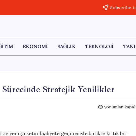
Subscribe t
ĞİTİM
EKONOMİ
SAĞLIK
TEKNOLOJİ
TANI
Sürecinde Stratejik Yenilikler
Türkiye’de
yorumlar kapal
Marka
İsimlendirme
Sürecinde
Stratejik
ce yeni şirketin faaliyete geçmesiyle birlikte kritik bir