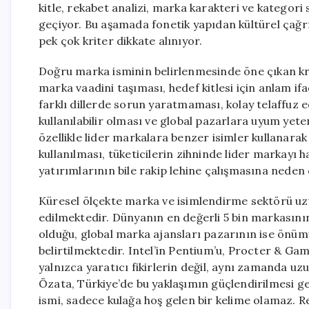
kitle, rekabet analizi, marka karakteri ve kategori
geçiyor. Bu aşamada fonetik yapıdan kültürel çağrı
pek çok kriter dikkate alınıyor.
Doğru marka isminin belirlenmesinde öne çıkan krit
marka vaadini taşıması, hedef kitlesi için anlam if
farklı dillerde sorun yaratmaması, kolay telaffuz edi
kullanılabilir olması ve global pazarlara uyum ye
özellikle lider markalara benzer isimler kullanara
kullanılması, tüketicilerin zihninde lider markayı
yatırımlarının bile rakip lehine çalışmasına neden 
Küresel ölçekte marka ve isimlendirme sektörü uzu
edilmektedir. Dünyanın en değerli 5 bin markasının
olduğu, global marka ajansları pazarının ise önümü
belirtilmektedir. Intel’in Pentium’u, Procter & Gamb
yalnızca yaratıcı fikirlerin değil, aynı zamanda uz
Özata, Türkiye’de bu yaklaşımın güçlendirilmesi g
ismi, sadece kulağa hoş gelen bir kelime olamaz. 