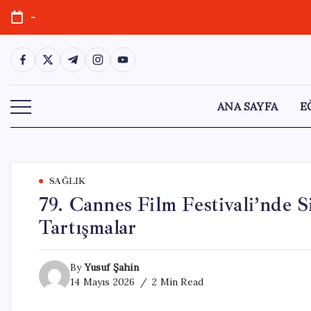
Skip
-
to
content
https://www.facebook.com/
https://twitter.com/
https://t.me/
https://www.instagram.com/
https://youtube.com/
ANA SAYFA
E
SAĞLIK
79. Cannes Film Festivali’nde 
Tartışmalar
By
Yusuf Şahin
14 Mayıs 2026
2 Min Read