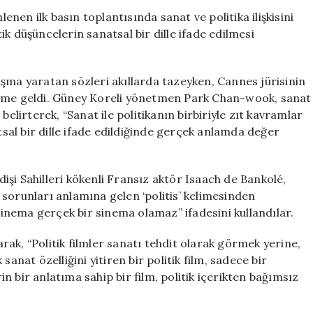
Sinema
lenen ilk basın toplantısında sanat ve politika ilişkisini
ve
k düşüncelerin sanatsal bir dille ifade edilmesi
Politika
Üzerine
Önemli
şma yaratan sözleri akıllarda tazeyken, Cannes jürisinin
Tartışmalar
deme geldi. Güney Koreli yönetmen Park Chan-wook, sanat
için
belirterek, “Sanat ile politikanın birbiriyle zıt kavramlar
al bir dille ifade edildiğinde gerçek anlamda değer
ldişi Sahilleri kökenli Fransız aktör Isaach de Bankolé,
ın sorunları anlamına gelen ‘politis’ kelimesinden
 sinema gerçek bir sinema olamaz” ifadesini kullandılar.
ak, “Politik filmler sanatı tehdit olarak görmek yerine,
anat özelliğini yitiren bir politik film, sadece bir
 bir anlatıma sahip bir film, politik içerikten bağımsız