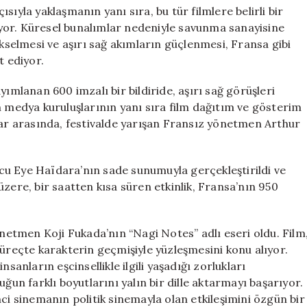
çısıyla yaklaşmanın yanı sıra, bu tür filmlere belirli bir
yor. Küresel bunalımlar nedeniyle savunma sanayisine
ükselmesi ve aşırı sağ akımların güçlenmesi, Fransa gibi
t ediyor.
yımlanan 600 imzalı bir bildiride, aşırı sağ görüşleri
n medya kuruluşlarının yanı sıra film dağıtım ve gösterim
lar arasında, festivalde yarışan Fransız yönetmen Arthur
uncu Eye Haïdara’nın sade sunumuyla gerçekleştirildi ve
zere, bir saatten kısa süren etkinlik, Fransa’nın 950
önetmen Koji Fukada’nın “Nagi Notes” adlı eseri oldu. Film
süreçte karakterin geçmişiyle yüzleşmesini konu alıyor.
sanların eşcinsellikle ilgili yaşadığı zorlukları
ğun farklı boyutlarını yalın bir dille aktarmayı başarıyor.
ci sinemanın politik sinemayla olan etkileşimini özgün bir