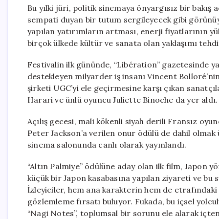
Bu yılki jüri, politik sinemaya önyargısız bir bakış a
sempati duyan bir tutum sergileyecek gibi görünü
yapılan yatırımların artması, enerji fiyatlarının y
birçok ülkede kültür ve sanata olan yaklaşımı tehdi
Festivalin ilk gününde, “Libération” gazetesinde ya
destekleyen milyarder iş insanı Vincent Bolloré’ni
şirketi UGC’yi ele geçirmesine karşı çıkan sanatçı
Harari ve ünlü oyuncu Juliette Binoche da yer aldı.
Açılış gecesi, mali kökenli siyah derili Fransız oy
Peter Jackson’a verilen onur ödülü de dahil olmak ü
sinema salonunda canlı olarak yayınlandı.
“Altın Palmiye” ödülüne aday olan ilk film, Japon y
küçük bir Japon kasabasına yapılan ziyareti ve bu 
İzleyiciler, hem ana karakterin hem de etrafındaki in
gözlemleme fırsatı buluyor. Fukada, bu içsel yolculu
“Nagi Notes”, toplumsal bir sorunu ele alarak içten