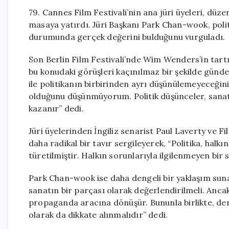
79. Cannes Film Festivali’nin ana jüri üyeleri, düzen
masaya yatırdı. Jüri Başkanı Park Chan-wook, politi
durumunda gerçek değerini bulduğunu vurguladı.
Son Berlin Film Festivali’nde Wim Wenders’in tartı
bu konudaki görüşleri kaçınılmaz bir şekilde gün
ile politikanın birbirinden ayrı düşünülemeyeceğini 
olduğunu düşünmüyorum. Politik düşünceler, sanats
kazanır” dedi.
Jüri üyelerinden İngiliz senarist Paul Laverty ve Fi
daha radikal bir tavır sergileyerek, “Politika, halk
türetilmiştir. Halkın sorunlarıyla ilgilenmeyen bir
Park Chan-wook ise daha dengeli bir yaklaşım sunar
sanatın bir parçası olarak değerlendirilmeli. Ancak s
propaganda aracına dönüşür. Bununla birlikte, derin
olarak da dikkate alınmalıdır” dedi.