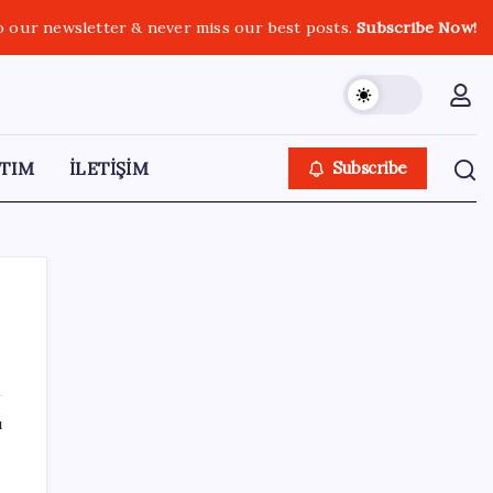
o our newsletter & never miss our best posts.
Subscribe Now!
TIM
İLETİŞİM
Subscribe
SON YAZILAR
ı
Boeing 737-7 Onayı Aldı: Ticari Uçuşlar
Başlıyor!