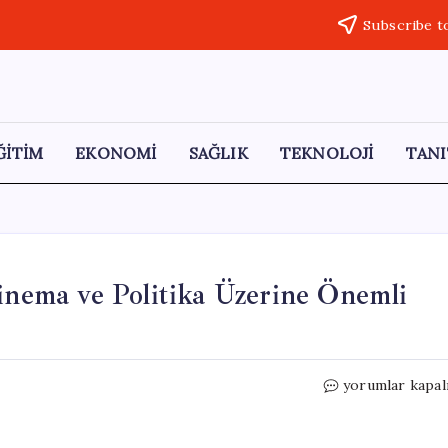
Subscribe t
ĞİTİM
EKONOMİ
SAĞLIK
TEKNOLOJİ
TANI
Sinema ve Politika Üzerine Önemli
79.
yorumlar kapal
Cannes
Film
Festivali’nde