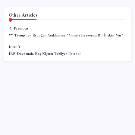
Other Articles
Previous
** Trump’tan Erdoğan Açıklaması: “Onunla Benzersiz Bir İlişkim Var”
Next
İBB Davasında Beş Kişinin Tahliyesi İstendi
SON YAZILAR
Boeing 737-7 Onayı Aldı: Ticari Uçuşlar Başlıyor!