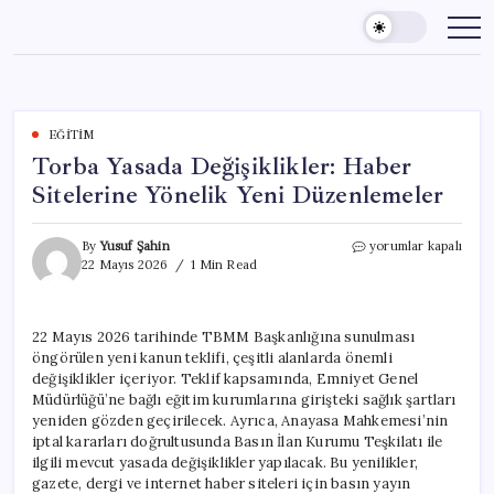
Skip
to
content
EĞITIM
Torba Yasada Değişiklikler: Haber
Sitelerine Yönelik Yeni Düzenlemeler
Torba
By
Yusuf Şahin
yorumlar kapalı
Yasada
22 Mayıs 2026
1 Min Read
Değişiklikler:
Haber
Sitelerine
22 Mayıs 2026 tarihinde TBMM Başkanlığına sunulması
Yönelik
öngörülen yeni kanun teklifi, çeşitli alanlarda önemli
Yeni
Düzenlemeler
değişiklikler içeriyor. Teklif kapsamında, Emniyet Genel
için
Müdürlüğü’ne bağlı eğitim kurumlarına girişteki sağlık şartları
yeniden gözden geçirilecek. Ayrıca, Anayasa Mahkemesi’nin
iptal kararları doğrultusunda Basın İlan Kurumu Teşkilatı ile
ilgili mevcut yasada değişiklikler yapılacak. Bu yenilikler,
gazete, dergi ve internet haber siteleri için basın yayın