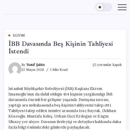
Skip
to
content
EĞITIM
İBB Davasında Beş Kişinin Tahliyesi
İstendi
İBB
By
Yusuf Şahin
yorumlar kapalı
Davasında
22 Mayıs 2026
1 Min Read
Beş
Kişinin
Tahliyesi
İstanbul Büyükşehir Belediyesi (İBB) Başkanı Ekrem
İstendi
İmamoğlu’nun da dahil olduğu 414 kişinin yargılandığı İBB
için
davasında önemli bir gelişme yaşandı. Duruşma savcısı,
yaptığı ara mütalaasında beş kişinin tahliyesini talep etti.
Tahliyesi talep edilen isimler arasında Iraz Bayrak, Gökhan
Köseoğlu, Mustafa Keleş, Orhan Gazi Erdoğan ve Engin
Ulusoy yer alıyor. Davanın ilerleyişi ve detayları hakkında daha
fazla bilgi önümüzdeki günlerde paylaşılacak.