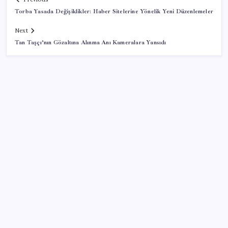
Torba Yasada Değişiklikler: Haber Sitelerine Yönelik Yeni Düzenlemeler
Next
Tan Taşçı’nın Gözaltına Alınma Anı Kameralara Yansıdı
SON YAZILAR
Boeing 737-7 Onayı Aldı: Ticari Uçuşlar Başlıyor!
LinkedIn’den yapay zeka çöplüğüne karşı yeni
hamle: Artık tek dokunuşla şikayet edilebilecek
Araç muayenesinde geri sayım başladı! ‘1.7 milyar