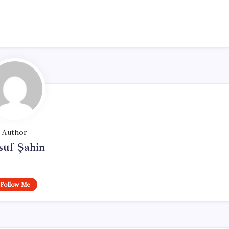
Author
suf Şahin
Follow Me