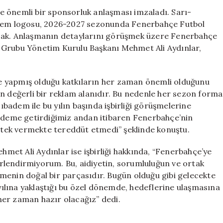
Yeni
e önemli bir sponsorluk anlaşması imzaladı. Sarı-
Forma
badem logosu, 2026-2027 sezonunda Fenerbahçe Futbol
Sponsorluk
acak. Anlaşmanın detaylarını görüşmek üzere Fenerbahçe
Anlaşması
 Grubu Yönetim Kurulu Başkanı Mehmet Ali Aydınlar,
için
e yapmış olduğu katkıların her zaman önemli olduğunu
in değerli bir reklam alanıdır. Bu nedenle her sezon forma
cıbadem ile bu yılın başında işbirliği görüşmelerine
ündeme getirdiğimiz andan itibaren Fenerbahçe’nin
estek vermekte tereddüt etmedi” şeklinde konuştu.
et Ali Aydınlar ise işbirliği hakkında, “Fenerbahçe’ye
rlendirmiyorum. Bu, aidiyetin, sorumluluğun ve ortak
menin doğal bir parçasıdır. Bugün olduğu gibi gelecekte
ılına yaklaştığı bu özel dönemde, hedeflerine ulaşmasına
her zaman hazır olacağız” dedi.