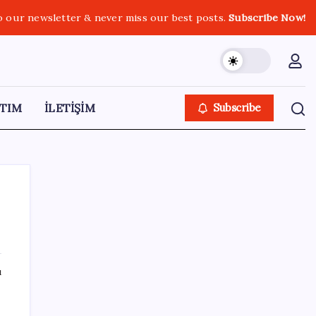
o our newsletter & never miss our best posts.
Subscribe Now!
TIM
İLETİŞİM
Subscribe
SON YAZILAR
ı
Boeing 737-7 Onayı Aldı: Ticari Uçuşlar
Başlıyor!