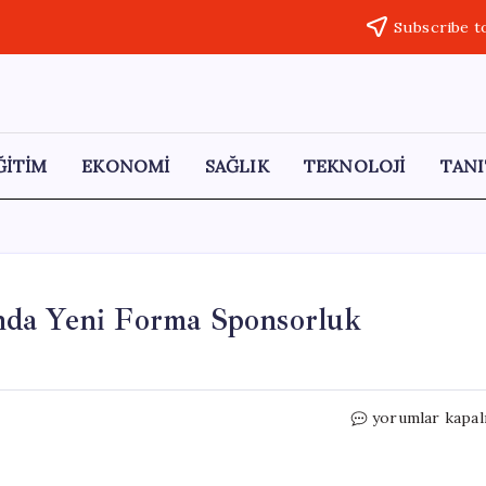
Subscribe t
ĞİTİM
EKONOMİ
SAĞLIK
TEKNOLOJİ
TANI
nda Yeni Forma Sponsorluk
Fenerbahçe
yorumlar kapal
ve
Acıbadem
Arasında