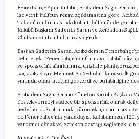
Fenerbahçe Spor Kulübü, Acıbadem Sağlık Grubu il
lacivertli kulübün resmi açıklamasına göre, Acı
Takımı’nın formasında kol altı bölümünde yer al
Kulübü Başkanı Sadettin Saran ve Acıbadem Sağlık
Chobani Stadı’nda bir araya geldi.
Başkan Sadettin Saran, Acıbadem’in Fenerbahçe’y
belirterek, “Fenerbahçe’nin forması, kulübümüz iç
ve sponsorluk alanlarımızı titizlikle planlıyoruz. A
başladık. Sayın Mehmet Ali Aydınlar, konuyu ilk g
yanında olma isteğini gösterdi ve bu işbirliğine d
Acıbadem Sağlık Grubu Yönetim Kurulu Başkanı Mehm
destek vermeyi sadece bir sponsorluk olarak değe
hedefler doğrultusunda yürümek için bir araya gel
de Fenerbahçe’nin yanındayız. Kulübümüzün 120. y
yardımcı olmak ve gereken desteği sağlamak için 
Kaynak: AA / Can Öcal