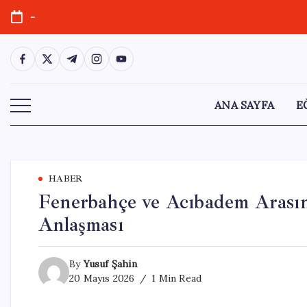
Skip
-
to
content
https://www.facebook.com/
https://twitter.com/
https://t.me/
https://www.instagram.com/
https://youtube.com/
ANA SAYFA
E
HABER
Fenerbahçe ve Acıbadem Arası
Anlaşması
By
Yusuf Şahin
20 Mayıs 2026
1 Min Read