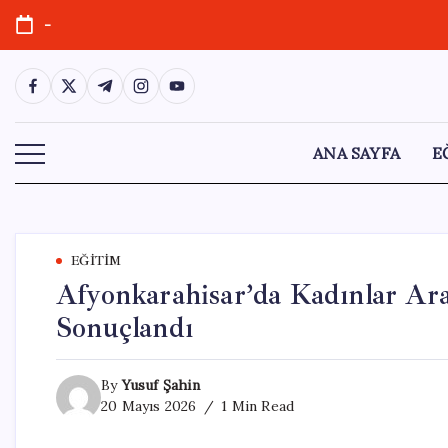
Skip
-
to
content
https://www.facebook.com/
https://twitter.com/
https://t.me/
https://www.instagram.com/
https://youtube.com/
ANA SAYFA
E
EĞITIM
Afyonkarahisar’da Kadınlar Ara
Sonuçlandı
By
Yusuf Şahin
20 Mayıs 2026
1 Min Read