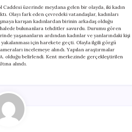
Bıçaklı
ol Caddesi üzerinde meydana gelen bir olayda, iki kadın
Tehditle
tı. Olayı fark eden çevredeki vatandaşlar, kadınları
Sonuçlandı
ışmaya karışan kadınlardan birinin arkadaş olduğu
için
dahalede bulunanlara tehditler savurdu. Durumu gören
rinde yaşananların ardından kadınlar ve yanlarındaki kişi
n yakalanması için harekete geçti. Olayla ilgili görgü
 kameraları incelemeye alındı. Yapılan araştırmalar
.A. olduğu belirlendi. Kent merkezinde gerçekleştirilen
ltına alındı.