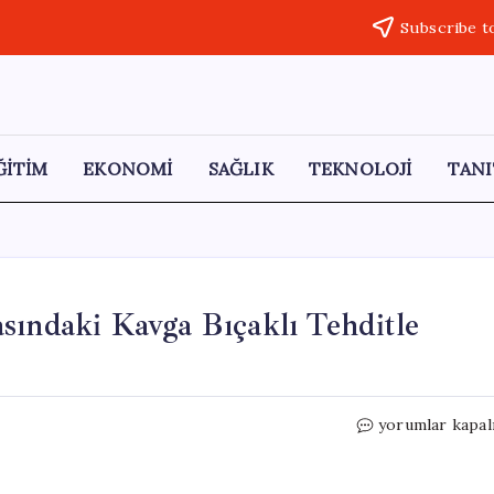
Subscribe t
ĞİTİM
EKONOMİ
SAĞLIK
TEKNOLOJİ
TANI
sındaki Kavga Bıçaklı Tehditle
Afyonkarahisar
yorumlar kapal
Kadınlar
Arasındaki
Kavga