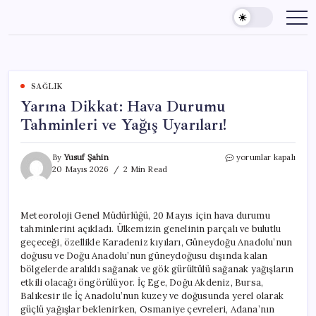
Skip
to
content
SAĞLIK
Yarına Dikkat: Hava Durumu
Tahminleri ve Yağış Uyarıları!
Yarına
By
Yusuf Şahin
yorumlar kapalı
Dikkat:
20 Mayıs 2026
2 Min Read
Hava
Durumu
Tahminleri
Meteoroloji Genel Müdürlüğü, 20 Mayıs için hava durumu
ve
tahminlerini açıkladı. Ülkemizin genelinin parçalı ve bulutlu
Yağış
Uyarıları!
geçeceği, özellikle Karadeniz kıyıları, Güneydoğu Anadolu’nun
için
doğusu ve Doğu Anadolu’nun güneydoğusu dışında kalan
bölgelerde aralıklı sağanak ve gök gürültülü sağanak yağışların
etkili olacağı öngörülüyor. İç Ege, Doğu Akdeniz, Bursa,
Balıkesir ile İç Anadolu’nun kuzey ve doğusunda yerel olarak
güçlü yağışlar beklenirken, Osmaniye çevreleri, Adana’nın