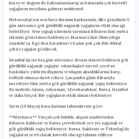
kuzey ve doğusu ile Kahramanmaraş’ın batısında çok kuvvetli
yağışların meydana gelmesi muhtemel.
Meteoroloji’nin son hava durumu haritasında, ülke genelinde 5
gün süresince gök gürültülü sağanak yağışların etkili olacağı
belirtiliyor. Yeni yağışlı sistemin yarından itibaren tüm yurtta
etkisini göstermesi bekleniyor. Marmara’dan Güneydoğu
Anadolu’ya, Ege’den Karadeniz’e kadar pek çok ilde dikkat
çekici yağışlar görülecek.
İstanbul’da ise beş gün süresince devam etmesi beklenen gök
gürültülü sağanak yağışlar, vatandaşları ani sel, yerel su
baskınları, yıldırım düşmesi ve ulaşım aksaklıklarına karşı
tedbirli olmaya davet ediyor. Çarşamba günü itibarıyla
neredeyse tüm yurtta gök gürültülü sağanak yağış bekleniyor.
Bu nedenle Adana, Adıyaman, Afyonkarahisar, Bursa, İstanbul
ve daha birçok ilde yağışların etkili olması bekleniyor.
Yarın (20 Mayıs) hava durumu tahminlerine göre:
**Marmara:** Parçalı çok bulutlu, akşam saatlerinden
itibaren Balıkesir ve Bursa çevrelerinde yer yer sağanak ve
gök gürültülü yağış bekleniyor. Bursa, Balıkesir ve Tekirdağ’da
yağışların yerel olarak kuvvetli olacağı tahmin ediliyor.