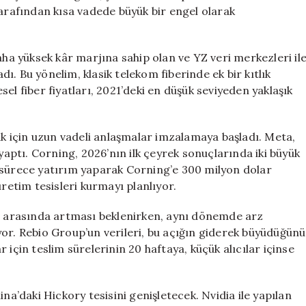
tarafından kısa vadede büyük bir engel olarak
aha yüksek kâr marjına sahip olan ve YZ veri merkezleri il
. Bu yönelim, klasik telekom fiberinde ek bir kıtlık
el fiber fiyatları, 2021’deki en düşük seviyeden yaklaşık
mak için uzun vadeli anlaşmalar imzalamaya başladı. Meta,
 yaptı. Corning, 2026’nın ilk çeyrek sonuçlarında iki büyük
 sürece yatırım yaparak Corning’e 300 milyon dolar
üretim tesisleri kurmayı planlıyor.
25 arasında artması beklenirken, aynı dönemde arz
yor. Rebio Group’un verileri, bu açığın giderek büyüdüğünü
 için teslim sürelerinin 20 haftaya, küçük alıcılar içinse
’daki Hickory tesisini genişletecek. Nvidia ile yapılan