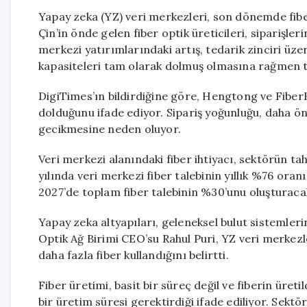
Yapay zeka (YZ) veri merkezleri, son dönemde fibe
Çin’in önde gelen fiber optik üreticileri, siparişl
merkezi yatırımlarındaki artış, tedarik zinciri üz
kapasiteleri tam olarak dolmuş olmasına rağmen t
DigiTimes’ın bildirdiğine göre, Hengtong ve Fibe
dolduğunu ifade ediyor. Sipariş yoğunluğu, daha önce
gecikmesine neden oluyor.
Veri merkezi alanındaki fiber ihtiyacı, sektörün ta
yılında veri merkezi fiber talebinin yıllık %76 ora
2027’de toplam fiber talebinin %30’unu oluşturacak
Yapay zeka altyapıları, geleneksel bulut sistemleri
Optik Ağ Birimi CEO’su Rahul Puri, YZ veri merkezl
daha fazla fiber kullandığını belirtti.
Fiber üretimi, basit bir süreç değil ve fiberin üret
bir üretim süresi gerektirdiği ifade ediliyor. Sekt