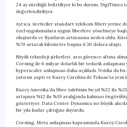
24 ay sürdüğü belirtiliyor ki bu durum, DigiTimes 
değerlendiriliyor.
Ayrıca, üreticiler standart telekom fiberi yerine d
özel uygulamalara uygun fiberlere yönelmeye başladı
oluşturdu ve fiyatların artmasına neden oldu. Küres
%70 artarak kilometre başına 6.30 dolara ulaştı.
Büyük teknoloji şirketleri, arzı güvence altına al
Corning ile 6 milyar dolarlık bir tedarik anlaşması
hyperscaler anlaşması daha açıkladı. Nvidia da bu
yatırım yaptı ve Kuzey Carolina ile Teksas’ta yeni 
Kuzey Amerika’da fiber talebinin bu yıl %22 ila %
artışının %12 ila %19 aralığında kalması öngörülü
gösteriyor. Data Center Dynamics ise büyük alıcılar
bir yıla kadar çıktığını duyurdu.
Corning, Meta anlaşması kapsamında Kuzey Carolina