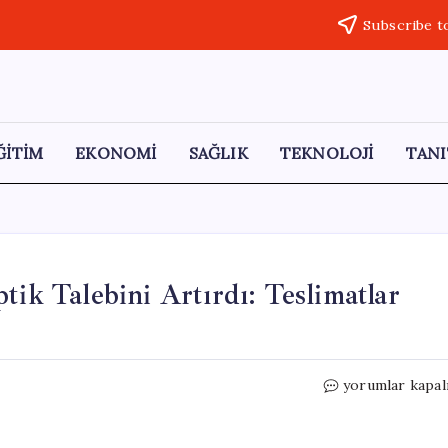
Subscribe t
ĞİTİM
EKONOMİ
SAĞLIK
TEKNOLOJİ
TANI
tik Talebini Artırdı: Teslimatlar
Yapay
yorumlar kapal
Zeka
Yatırımları
Fiber