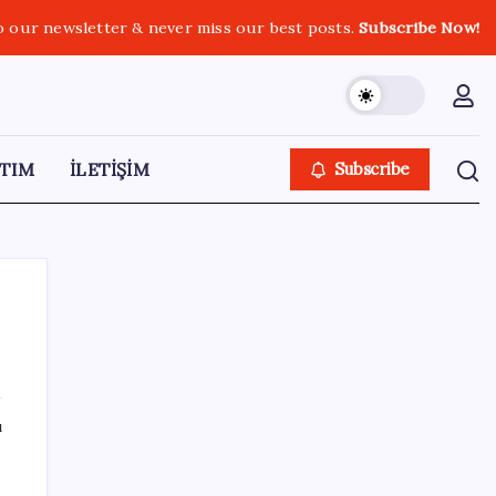
o our newsletter & never miss our best posts.
Subscribe Now!
TIM
İLETİŞİM
Subscribe
SON YAZILAR
ı
Boeing 737-7 Onayı Aldı: Ticari Uçuşlar
Başlıyor!