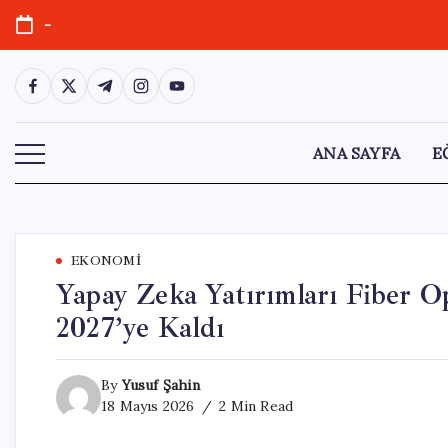
Skip
-
to
content
https://www.facebook.com/
https://twitter.com/
https://t.me/
https://www.instagram.com/
https://youtube.com/
ANA SAYFA
E
EKONOMI
Yapay Zeka Yatırımları Fiber Op
2027’ye Kaldı
By
Yusuf Şahin
18 Mayıs 2026
2 Min Read