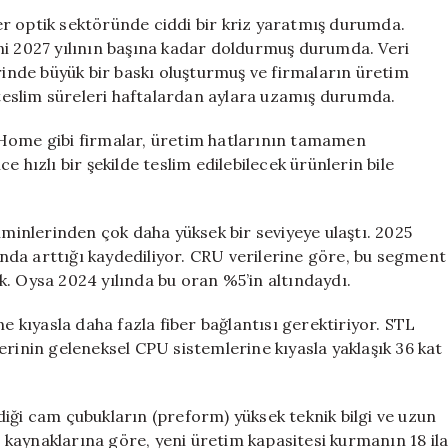
Optik
r optik sektöründe ciddi bir kriz yaratmış durumda.
Talebini
erini 2027 yılının başına kadar doldurmuş durumda. Veri
Artırdı:
erinde büyük bir baskı oluşturmuş ve firmaların üretim
Teslimatlar
eslim süreleri haftalardan aylara uzamış durumda.
2027’ye
Kaldı
rHome gibi firmalar, üretim hatlarının tamamen
için
 hızlı bir şekilde teslim edilebilecek ürünlerin bile
hminlerinden çok daha yüksek bir seviyeye ulaştı. 2025
nında arttığı kaydediliyor. CRU verilerine göre, bu segment
. Oysa 2024 yılında bu oran %5’in altındaydı.
ne kıyasla daha fazla fiber bağlantısı gerektiriyor. STL
erinin geleneksel CPU sistemlerine kıyasla yaklaşık 36 kat
ildiği cam çubukların (preform) yüksek teknik bilgi ve uzun
ör kaynaklarına göre, yeni üretim kapasitesi kurmanın 18 il