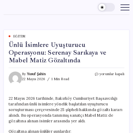
Skip
to
content
EĞITIM
Ünlü İsimlere Uyuşturucu
Operasyonu: Serenay Sarıkaya ve
Mabel Matiz Gözaltında
Ünlü
By
Yusuf Şahin
yorumlar kapalı
İsimlere
22 Mayıs 2026
1 Min Read
Uyuşturucu
Operasyonu:
Serenay
22 Mayıs 2026 tarihinde, Bakırköy Cumhuriyet Başsavcılığı
Sarıkaya
tarafından ünlü isimlere yönelik başlatılan uyuşturucu
ve
Mabel
soruşturması çerçevesinde 25 şüpheli hakkında gözaltı kararı
Matiz
alındı. Bu operasyonda tanınmış sanatçı Mabel Matiz de
Gözaltında
gözaltına alınan isimler arasında yer aldı.
için
Gözaltına alınan ünlüler şunlardır: