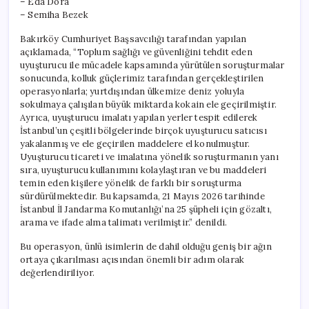
– Eda Dora
– Semiha Bezek
Bakırköy Cumhuriyet Başsavcılığı tarafından yapılan
açıklamada, “Toplum sağlığı ve güvenliğini tehdit eden
uyuşturucu ile mücadele kapsamında yürütülen soruşturmalar
sonucunda, kolluk güçlerimiz tarafından gerçekleştirilen
operasyonlarla; yurtdışından ülkemize deniz yoluyla
sokulmaya çalışılan büyük miktarda kokain ele geçirilmiştir.
Ayrıca, uyuşturucu imalatı yapılan yerler tespit edilerek
İstanbul’un çeşitli bölgelerinde birçok uyuşturucu satıcısı
yakalanmış ve ele geçirilen maddelere el konulmuştur.
Uyuşturucu ticareti ve imalatına yönelik soruşturmanın yanı
sıra, uyuşturucu kullanımını kolaylaştıran ve bu maddeleri
temin eden kişilere yönelik de farklı bir soruşturma
sürdürülmektedir. Bu kapsamda, 21 Mayıs 2026 tarihinde
İstanbul İl Jandarma Komutanlığı’na 25 şüpheli için gözaltı,
arama ve ifade alma talimatı verilmiştir.” denildi.
Bu operasyon, ünlü isimlerin de dahil olduğu geniş bir ağın
ortaya çıkarılması açısından önemli bir adım olarak
değerlendiriliyor.