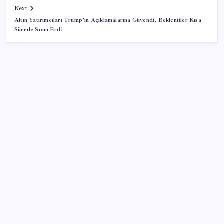
Next
Altın Yatırımcıları Trump’ın Açıklamalarına Güvendi, Beklentiler Kısa
Sürede Sona Erdi
SON YAZILAR
Boeing 737-7 Onayı Aldı: Ticari Uçuşlar Başlıyor!
LinkedIn’den yapay zeka çöplüğüne karşı yeni
hamle: Artık tek dokunuşla şikayet edilebilecek
Araç muayenesinde geri sayım başladı! ‘1.7 milyar
dolarlık’ dev TURKA imzası