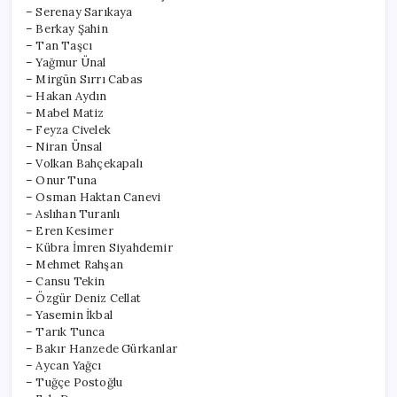
– Serenay Sarıkaya
– Berkay Şahin
– Tan Taşcı
– Yağmur Ünal
– Mirgün Sırrı Cabas
– Hakan Aydın
– Mabel Matiz
– Feyza Civelek
– Niran Ünsal
– Volkan Bahçekapalı
– Onur Tuna
– Osman Haktan Canevi
– Aslıhan Turanlı
– Eren Kesimer
– Kübra İmren Siyahdemir
– Mehmet Rahşan
– Cansu Tekin
– Özgür Deniz Cellat
– Yasemin İkbal
– Tarık Tunca
– Bakır Hanzede Gürkanlar
– Aycan Yağcı
– Tuğçe Postoğlu