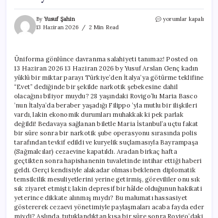
Üniforma
By
Yusuf Şahin
yorumlar kapalı
gönlünce
13 Haziran 2026
2 Min Read
davranma
salahiyeti
tanımaz!
Üniforma gönlünce davranma salahiyeti tanımaz! Posted on
için
13 Haziran 2026 13 Haziran 2026 by Yusuf Arslan Genç kadın
yüklü bir miktar parayı Türkiye’den İtalya’ya götürme teklifine
“Evet” dediğinde bir şekilde narkotik şebekesine dahil
olacağını biliyor muydu? 28 yaşındaki Rovigo’lu Maria Basco
’nun İtalya’da beraber yaşadığı Filippo ’yla mutlu bir ilişkileri
vardı, lakin ekonomik durumları muhakkak ki pek parlak
değildi! Bedavaya sağlanan biletle Maria İstanbul’a uçtu fakat
bir süre sonra bir narkotik şube operasyonu sırasında polis
tarafından tevkif edildi ve kuryelik suçlamasıyla Bayrampaşa
(Sağmalcılar) cezaevine kapatıldı. Aradan birkaç hafta
geçtikten sonra hapishanenin tuvaletinde intihar ettiği haberi
geldi. Gerçi kendisiyle alakadar olması beklenen diplomatik
temsilcilik mesuliyetlerini yerine getirmiş, görevililer onu sık
sık ziyaret etmişti; lakin depresif bir hâlde olduğunun hakikati
yeterince dikkate alınmış mıydı? Bu malumatı hassasiyet
göstererek cezaevi yönetimiyle paylaşmaları acaba fayda eder
miydi? Aslında, tutuklandıktan kısa bir süre sonra Rovigo’daki