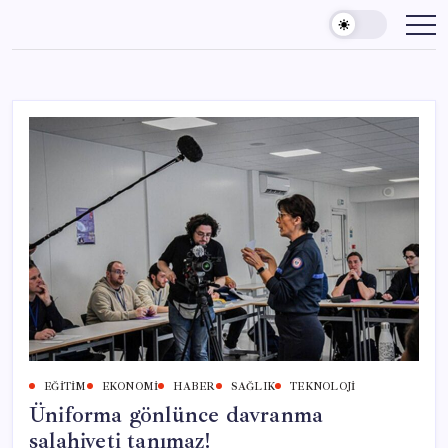
Skip
to
content
EĞITIM
EKONOMI
HABER
SAĞLIK
TEKNOLOJI
Üniforma gönlünce davranma
salahiyeti tanımaz!