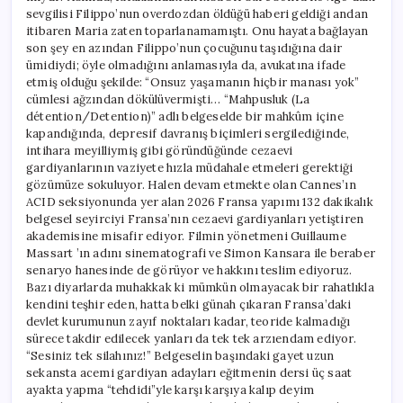
sevgilisi Filippo’nun overdozdan öldüğü haberi geldiği andan
itibaren Maria zaten toparlanamamıştı. Onu hayata bağlayan
son şey en azından Filippo’nun çocuğunu taşıdığına dair
ümidiydi; öyle olmadığını anlamasıyla da, avukatına ifade
etmiş olduğu şekilde: “Onsuz yaşamanın hiçbir manası yok”
cümlesi ağzından dökülüvermişti… “Mahpusluk (La
détention/Detention)” adlı belgeselde bir mahkûm içine
kapandığında, depresif davranış biçimleri sergilediğinde,
intihara meyilliymiş gibi göründüğünde cezaevi
gardiyanlarının vaziyete hızla müdahale etmeleri gerektiği
gözümüze sokuluyor. Halen devam etmekte olan Cannes’ın
ACID seksiyonunda yer alan 2026 Fransa yapımı 132 dakikalık
belgesel seyirciyi Fransa’nın cezaevi gardiyanları yetiştiren
akademisine misafir ediyor. Filmin yönetmeni Guillaume
Massart ’ın adını sinematografi ve Simon Kansara ile beraber
senaryo hanesinde de görüyor ve hakkını teslim ediyoruz.
Bazı diyarlarda muhakkak ki mümkün olmayacak bir rahatlıkla
kendini teşhir eden, hatta belki günah çıkaran Fransa’daki
devlet kurumunun zayıf noktaları kadar, teoride kalmadığı
sürece takdir edilecek yanları da tek tek arzıendam ediyor.
“Sesiniz tek silahınız!” Belgeselin başındaki gayet uzun
sekansta acemi gardiyan adayları eğitmenin dersi üç saat
ayakta yapma “tehdidi”yle karşı karşıya kalıp deyim