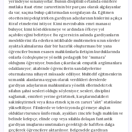
yerindeyse sınanıyorlar. Bunun disiplinli ortamda emirlere
mutlaka itaat etme zaruretinin bir parçası olarak algılayanlar
da var, saçma bulup çaktırmadan sorgulayan da. Eğitmen
otoritesini pekiştirirken gardiyan adaylarının hislerini açıkça
itiraf etmelerini istiyor. Kimi mevzubahis emri manasız
buluyor, kimi kösteklenmeye ve ardından öfkeye yol
açabileceğini belirtiyor. Bu egzersizin aslında gardiyanların
mesleklerini ifa ederken istikbalde muhtemelen uzun süreler
ayakta kalmalarına dair bir hazırlık oluşturması bir yana
öğrenciler bunun esasen mahkûmlarla iletişim kurduklarında
onlarla özdeşleşmeye yönelik pedagojik bir “numara”
olduğunu öğreniyor, bundan çıkarılacak empatik argümanlara
odaklanıyor; akabinde öğrencilerin sandalyelerine
oturmalarına nihayet müsaade ediliyor. Muhtelif eğitmenlerin
uzmanlık alanlarına uygun olarak verdikleri derslerde
gardiyan adaylarının mahkumlara yönelik ellerindeki tek
silahın şahsi sesleri olduğu söyleniyor; sesleri, disiplini
sağlamak, emirleri yerine getirtmek, karşılarındakileri
sakinleştirmek veya ikna etmek için en zaruri “alet” statüsüne
yükseltiliyor. Filmlerde ve televizyonda görmeye alışkın
oldukları turuncu üniformalı, ayakları zincirle bağlı mahkûm ve
belinde kelepçe, elinde cop veya silahla dolaşan fantastik
gardiyan imajlarını unutmaları gerektiği de hafiften dalga
geçilerek öğrencilere aktarılıyor. Belgeselde gardiyan