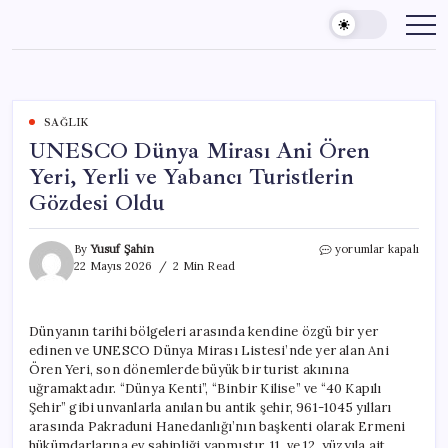
Skip
to
content
SAĞLIK
UNESCO Dünya Mirası Ani Ören
Yeri, Yerli ve Yabancı Turistlerin
Gözdesi Oldu
UNESCO
By
Yusuf Şahin
yorumlar kapalı
Dünya
22 Mayıs 2026
2 Min Read
Mirası
Ani
Ören
Dünyanın tarihi bölgeleri arasında kendine özgü bir yer
Yeri,
edinen ve UNESCO Dünya Mirası Listesi’nde yer alan Ani
Yerli
ve
Ören Yeri, son dönemlerde büyük bir turist akınına
Yabancı
uğramaktadır. “Dünya Kenti”, “Binbir Kilise” ve “40 Kapılı
Turistlerin
Şehir” gibi unvanlarla anılan bu antik şehir, 961-1045 yılları
Gözdesi
arasında Pakraduni Hanedanlığı’nın başkenti olarak Ermeni
Oldu
hükümdarlarına ev sahipliği yapmıştır. 11. ve 12. yüzyıla ait