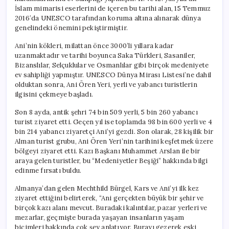
için
İslam mimarisi eserlerini de içeren bu tarihi alan, 15 Temmuz
2016’da UNESCO tarafından koruma altına alınarak dünya
genelindeki önemini pekiştirmiştir.
Ani’nin kökleri, milattan önce 3000’li yıllara kadar
uzanmaktadır ve tarihi boyunca Saka Türkleri, Sasaniler,
Bizanslılar, Selçuklular ve Osmanlılar gibi birçok medeniyete
ev sahipliği yapmıştır. UNESCO Dünya Mirası Listesi’ne dahil
olduktan sonra, Ani Ören Yeri, yerli ve yabancı turistlerin
ilgisini çekmeye başladı.
Son 8 ayda, antik şehri 74 bin 509 yerli, 5 bin 260 yabancı
turist ziyaret etti. Geçen yıl ise toplamda 98 bin 600 yerli ve 4
bin 214 yabancı ziyaretçi Ani’yi gezdi. Son olarak, 28 kişilik bir
Alman turist grubu, Ani Ören Yeri’nin tarihini keşfetmek üzere
bölgeyi ziyaret etti. Kazı Başkanı Muhammet Arslan ile bir
araya gelen turistler, bu “Medeniyetler Beşiği” hakkında bilgi
edinme fırsatı buldu.
Almanya’dan gelen Mechthild Bürgel, Kars ve Ani’yi ilk kez
ziyaret ettiğini belirterek, “Ani gerçekten büyük bir şehir ve
birçok kazı alanı mevcut. Buradaki kalıntılar, pazar yerleri ve
mezarlar, geçmişte burada yaşayan insanların yaşam
biçimleri hakkında çok şey anlatıyor. Burayı gezerek eski