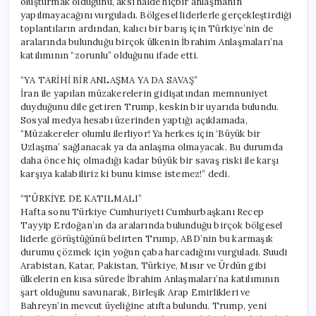
oluşturmak olduğunu, aksi halde hiçbir anlaşmanın
yapılmayacağını vurguladı. Bölgesel liderlerle gerçekleştirdiği
toplantıların ardından, kalıcı bir barış için Türkiye’nin de
aralarında bulunduğu birçok ülkenin İbrahim Anlaşmaları’na
katılımının “zorunlu” olduğunu ifade etti.
“YA TARİHİ BİR ANLAŞMA YA DA SAVAŞ”
İran ile yapılan müzakerelerin gidişatından memnuniyet
duyduğunu dile getiren Trump, keskin bir uyarıda bulundu.
Sosyal medya hesabı üzerinden yaptığı açıklamada,
“Müzakereler olumlu ilerliyor! Ya herkes için ‘Büyük bir
Uzlaşma’ sağlanacak ya da anlaşma olmayacak. Bu durumda
daha önce hiç olmadığı kadar büyük bir savaş riski ile karşı
karşıya kalabiliriz ki bunu kimse istemez!” dedi.
“TÜRKİYE DE KATILMALI”
Hafta sonu Türkiye Cumhuriyeti Cumhurbaşkanı Recep
Tayyip Erdoğan’ın da aralarında bulunduğu birçok bölgesel
liderle görüştüğünü belirten Trump, ABD’nin bu karmaşık
durumu çözmek için yoğun çaba harcadığını vurguladı. Suudi
Arabistan, Katar, Pakistan, Türkiye, Mısır ve Ürdün gibi
ülkelerin en kısa sürede İbrahim Anlaşmaları’na katılımının
şart olduğunu savunarak, Birleşik Arap Emirlikleri ve
Bahreyn’in mevcut üyeliğine atıfta bulundu. Trump, yeni