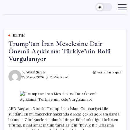
Skip
to
content
EĞITIM
Trump’tan İran Meselesine Dair
Önemli Açıklama: Türkiye’nin Rolü
Vurgulanıyor
Trump’tan
By
Yusuf Şahin
yorumlar kapalı
İran
25 Mayıs 2026
2 Min Read
Meselesine
Dair
Önemli
Açıklama:
Türkiye’nin
Rolü
ABD Başkanı Donald Trump, İran İslam Cumhuriyeti ile
Vurgulanıyor
sürdürülen müzakereler hakkında dikkat çekici açıklamalarda
için
bulundu. Görüşmelerin olumlu bir şekilde ilerlediğini belirten
Trump, nihai amacın tüm taraflar için “Büyük Bir Uzlaşma”