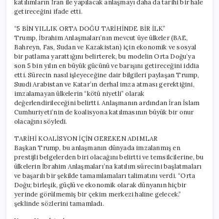
katılımların İran ile yapılacak anlaşmayı daha da tarihi bir hale
getireceğini ifade etti.
“5 BİN YILLIK ORTA DOĞU TARİHİNDE BİR İLK”
Trump, İbrahim Anlaşmaları’nın mevcut üye ülkeler (BAE,
Bahreyn, Fas, Sudan ve Kazakistan) için ekonomik ve sosyal
bir patlama yarattığını belirterek, bu modelin Orta Doğu’ya
son 5 bin yılın en büyük gücünü ve barışını getireceğini iddia
etti. Sürecin nasıl işleyeceğine dair bilgileri paylaşan Trump,
Suudi Arabistan ve Katar’ın derhal imza atması gerektiğini,
imzalamayan ülkelerin “kötü niyetli” olarak
değerlendirileceğini belirtti. Anlaşmanın ardından İran İslam
Cumhuriyeti’nin de koalisyona katılmasının büyük bir onur
olacağını söyledi.
TARİHİ KOALİSYON İÇİN GEREKEN ADIMLAR
Başkan Trump, bu anlaşmanın dünyada imzalanmış en
prestijli belgelerden biri olacağını belirtti ve temsilcilerine, bu
ülkelerin İbrahim Anlaşmaları’na katılım sürecini başlatmaları
ve başarılı bir şekilde tamamlamaları talimatını verdi. “Orta
Doğu; birleşik, güçlü ve ekonomik olarak dünyanın hiçbir
yerinde görülmemiş bir çekim merkezi haline gelecek.”
şeklinde sözlerini tamamladı.