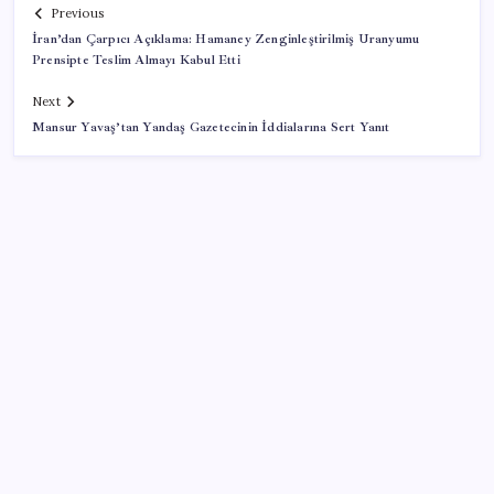
Previous
İran’dan Çarpıcı Açıklama: Hamaney Zenginleştirilmiş Uranyumu
Prensipte Teslim Almayı Kabul Etti
Next
Mansur Yavaş’tan Yandaş Gazetecinin İddialarına Sert Yanıt
SON YAZILAR
Boeing 737-7 Onayı Aldı: Ticari Uçuşlar Başlıyor!
LinkedIn’den yapay zeka çöplüğüne karşı yeni
hamle: Artık tek dokunuşla şikayet edilebilecek