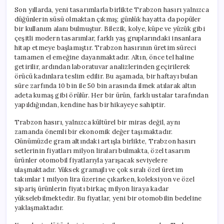
Son yıllarda, yeni tasarımlarla birlikte Trabzon hasırı yalnızca
düğünlerin süsü olmaktan çıkmış; günlük hayatta da popüler
bir kullanım alanı bulmuştur. Bilezik, kolye, küpe ve yüzük gibi
çeşitli modern tasarımlar, farklı yaş gruplarındaki insanlara
hitap etmeye başlamıştır. Trabzon hasırının üretim süreci
tamamen el emeğine dayanmaktadır. Altın, önce tel haline
getirilir, ardından laboratuvar analizlerinden geçirilerek
örücü kadınlara teslim edilir. Bu aşamada, bir haftayı bulan
süre zarfında 10 bin ile 50 bin arasında ilmek atılarak altın
adeta kumaş gibi örülür. Her bir ürün, farklı ustalar tarafından
yapıldığından, kendine has bir hikayeye sahiptir.
Trabzon hasırı, yalnızca kültürel bir miras değil, aynı
zamanda önemli bir ekonomik değer taşımaktadır.
Günümüzde gram altındaki artışla birlikte, Trabzon hasırı
setlerinin fiyatları milyon liraları bulmakta, özel tasarım
ürünler otomobil fiyatlarıyla yarışacak seviyelere
ulaşmaktadır. Yüksek gramajlı ve çok sıralı özel üretim
takımlar 1 milyon lira üzerine çıkarken, koleksiyon ve özel
sipariş ürünlerin fiyatı birkaç milyon liraya kadar
yükselebilmektedir. Bu fiyatlar, yeni bir otomobilin bedeline
yaklaşmaktadır.