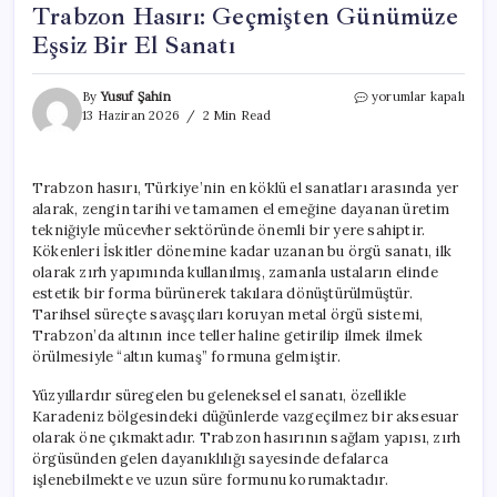
Trabzon Hasırı: Geçmişten Günümüze
Eşsiz Bir El Sanatı
Trabzon
By
Yusuf Şahin
yorumlar kapalı
Hasırı:
13 Haziran 2026
2 Min Read
Geçmişten
Günümüze
Eşsiz
Trabzon hasırı, Türkiye’nin en köklü el sanatları arasında yer
Bir
alarak, zengin tarihi ve tamamen el emeğine dayanan üretim
El
Sanatı
tekniğiyle mücevher sektöründe önemli bir yere sahiptir.
için
Kökenleri İskitler dönemine kadar uzanan bu örgü sanatı, ilk
olarak zırh yapımında kullanılmış, zamanla ustaların elinde
estetik bir forma bürünerek takılara dönüştürülmüştür.
Tarihsel süreçte savaşçıları koruyan metal örgü sistemi,
Trabzon’da altının ince teller haline getirilip ilmek ilmek
örülmesiyle “altın kumaş” formuna gelmiştir.
Yüzyıllardır süregelen bu geleneksel el sanatı, özellikle
Karadeniz bölgesindeki düğünlerde vazgeçilmez bir aksesuar
olarak öne çıkmaktadır. Trabzon hasırının sağlam yapısı, zırh
örgüsünden gelen dayanıklılığı sayesinde defalarca
işlenebilmekte ve uzun süre formunu korumaktadır.