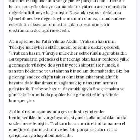
Karadeniz düğünlerinin vazgeçilmez parçası olan Trabzon
hasırı, son yıllarda aynı zamanda bir yatırım aracı olarak da
değerlendirilmeye başlamıştır. Dayanıklı yapısı, defalarca
işlenebilmesi ve değer kaybının sınırlı olması, ürünü sadece
estetik bir aksesuar olmaktan çıkarıp ekonomik bir
enstrümana dönüştürmektedir.
Altın işletmecisi Fatih Yılmaz Akdin, Trabzon hasırının
Türkiye mücevher sektöründeki önemine dikkat çekerek,
“Trabzon hasırı, Türkiye mücevher sektörünün ağır abisidir.
Bu toprakların geleneksel bir tekniği olan hasır, binlerce yıllık
geçmişiyle Türkiye’de ayrı bir yere sahiptir. Her ilmek, o
sanatın köklerine ve ustalarına bir selam durmaktadır. Biz, bu
geleneği sadece düğün takısı olmaktan çıkararak günlük
hayatta da kullanılmasını sağlamak için tasarımlarımızı
geliştirdik. Trabzon hasırı, dayanıklılığıyla öne çıkmakta ve
günlük kullanımda da popüler hale gelmektedir” şeklinde
konuşmuştur.
Akdin, üretim aşamasında çevre dostu yöntemler
benimsediklerini vurgulayarak, siyanür kullanmadıklarını da
sözlerine eklemiştir. Trabzon hasırının üretimi tamamen el
emeğine dayanmaktadır ve her bir parça, ustaların titiz
çalışmalarıyla hayat bulmaktadır.