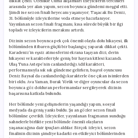
dikkat çekti. Özellikle Cuma akşamları izleyicilerin tercihleri
arasında yer alan yapım, sezon boyunca gündemi meşgul etti.
Şimdi ise sezon finali heyecanı yaşanıyor; Taşacak Bu Deniz,
31. bölümüyle izleyicilerine veda etmeye hazırlanıyor.
Yayınlanan sezon finali fragmanı, kısa sürede büyük bir ilgi
topladı ve izleyicilerin merakını artırdı.
Dizinin sezon boyunca pek çok önemli olayla dolu hikayesi, ilk
bölümünden itibaren güçlü bir başlangıç yaparak dikkat çekti.
Karadeniz’in eşsiz atmosferini ekrana taşıyan dizi, derin
hikayesi ve karakterleriyle geniş bir hayran kitlesi kazandı.
Ulaş Tuna Astepe’nin canlandırdığı Adil karakteri,
performansıyla sık sık gündeme gelirken, başrol oyuncusu
Deniz Baysal da canlandırdığı karakterle öne çıkan isimlerden
biri oldu. Ava Yaman, Burak Yörük ve diğer oyuncular da sezon
boyunca göz dolduran performanslar sergileyerek dizinin
başarısına katkıda bulundu.
Her bölümde yeni gelişmelerin yaşandığı yapım, sosyal
medyada da geniş yankı buldu. Şu an gözler sezon finali
bölümüne çevrildi. İzleyiciler, yayınlanan fragmanın sunduğu
sahnelerle birlikte yeni bölümde önemli olayların
yaşanacağına dair ipuçları aldılar. Birçok izleyici, sezon
finalinin dizinin şimdiye kadarki en etkileyici bölümlerinden