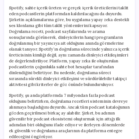
Spotify, sahte içerik üreten ve gerçek içerik üreticilerini taklit
eden podcastlerin platformdan kaldırılacağını da duyurdu.
Şirketin açıklamalarına göre, bu uygulama yapay zeka destekli
ses klonlama gibi tüm taklit yöntemlerini kapsıyor.
Doğrulama rozeti, podcast sayfalarında ve arama
sonuçlarında görünerek, dinleyicilerin hangi programların
doğrulanmış bir yayıncıya ait olduğunu anında görmelerine
olanak tanıyor. Spotify’ın doğrulama sürecinde yalnızca içerik
üreticisinin kimliği değil, aynı zamanda dinleyici etkileşimleri
de değerlendiriliyor. Platform, yapay zeka ile oluşturulan
podcastlerin çoğunlukla sahte bot hesaplar tarafından
dinlendiğini belirtiyor. Bu nedenle, doğrulama süreci
sırasında sürekli dinleyici etkileşimi ve sürdürülebilir takipçi
aktivitesi gibi kriterler de göz önünde bulunduruluyor.
Spotify, şu anda platformda 7 milyondan fazla podcast
olduğunu belirtirken, doğrulama rozetleri sisteminin devreye
alınmaya başladığını duyurdu. Ancak tüm podcast kataloğunun
gözden geçirilmesi birkaç ay alabilir. Şirket, bu adımın
güvenilir bir podcast ekosistemi oluşturmak için attığı ilk
adımdan biri olduğunu ifade ediyor ve ilerleyen dönemlerde
ek güvenlik ve doğrulama araçlarının da platforma entegre
edileceğini öngörüyor.