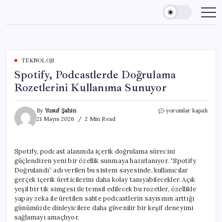
Skip
to
content
TEKNOLOJI
Spotify, Podcastlerde Doğrulama
Rozetlerini Kullanıma Sunuyor
Spotify,
By
Yusuf Şahin
yorumlar kapalı
Podcastlerde
21 Mayıs 2026
2 Min Read
Doğrulama
Rozetlerini
Kullanıma
Spotify, podcast alanında içerik doğrulama sürecini
Sunuyor
güçlendiren yeni bir özellik sunmaya hazırlanıyor. “Spotify
için
Doğrulandı” adı verilen bu sistem sayesinde, kullanıcılar
gerçek içerik üreticilerini daha kolay tanıyabilecekler. Açık
yeşil bir tik simgesi ile temsil edilecek bu rozetler, özellikle
yapay zeka ile üretilen sahte podcastlerin sayısının arttığı
günümüzde dinleyicilere daha güvenilir bir keşif deneyimi
sağlamayı amaçlıyor.