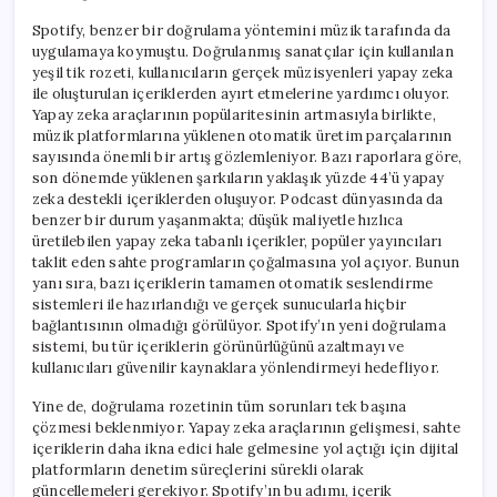
Spotify, benzer bir doğrulama yöntemini müzik tarafında da
uygulamaya koymuştu. Doğrulanmış sanatçılar için kullanılan
yeşil tik rozeti, kullanıcıların gerçek müzisyenleri yapay zeka
ile oluşturulan içeriklerden ayırt etmelerine yardımcı oluyor.
Yapay zeka araçlarının popülaritesinin artmasıyla birlikte,
müzik platformlarına yüklenen otomatik üretim parçalarının
sayısında önemli bir artış gözlemleniyor. Bazı raporlara göre,
son dönemde yüklenen şarkıların yaklaşık yüzde 44’ü yapay
zeka destekli içeriklerden oluşuyor. Podcast dünyasında da
benzer bir durum yaşanmakta; düşük maliyetle hızlıca
üretilebilen yapay zeka tabanlı içerikler, popüler yayıncıları
taklit eden sahte programların çoğalmasına yol açıyor. Bunun
yanı sıra, bazı içeriklerin tamamen otomatik seslendirme
sistemleri ile hazırlandığı ve gerçek sunucularla hiçbir
bağlantısının olmadığı görülüyor. Spotify’ın yeni doğrulama
sistemi, bu tür içeriklerin görünürlüğünü azaltmayı ve
kullanıcıları güvenilir kaynaklara yönlendirmeyi hedefliyor.
Yine de, doğrulama rozetinin tüm sorunları tek başına
çözmesi beklenmiyor. Yapay zeka araçlarının gelişmesi, sahte
içeriklerin daha ikna edici hale gelmesine yol açtığı için dijital
platformların denetim süreçlerini sürekli olarak
güncellemeleri gerekiyor. Spotify’ın bu adımı, içerik