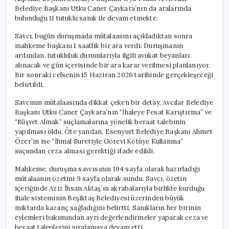
Belediye Başkanı Utku Caner Çaykara’nın da aralarında
bulunduğu 11 tutuklu sanık ile devam etmekte.
Savcı, bugün duruşmada mütalaasını açıkladıktan sonra
mahkeme başkanı 1 saatlik bir ara verdi. Duruşmanın
ardından, tutukluluk durumlarıyla ilgili avukat beyanları
alınacak ve gün içerisinde bir ara karar verilmesi planlanıyor.
Bir sonraki celsenin 15 Haziran 2026 tarihinde gerçekleşeceği
belirtildi.
Savcının mütalaasında dikkat çeken bir detay, Avcılar Belediye
Başkanı Utku Caner Çaykara’nın “İhaleye Fesat Karıştırma” ve
“Rüşvet Almak” suçlamalarına yönelik beraat talebinin
yapılması oldu. Öte yandan, Esenyurt Belediye Başkanı Ahmet
Özer’in ise “İhmal Suretiyle Görevi Kötüye Kullanma”
suçundan ceza alması gerektiği ifade edildi.
Mahkeme, duruşma savcısının 104 sayfa olarak hazırladığı
mütalaanın özetini 9 sayfa olarak sundu. Savcı, özetin
içeriğinde Aziz İhsan Aktaş’ın akrabalarıyla birlikte kurduğu
ihale sisteminin Beşiktaş Belediyesi üzerinden büyük
miktarda kazanç sağladığını belirtti. Sanıkların her birinin
eylemleri bakımından ayrı değerlendirmeler yaparak ceza ve
beraat taleplerini sıralamaya devam etti.