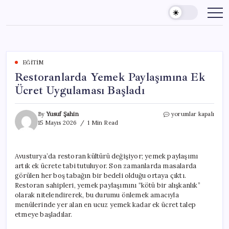
Skip
to
content
EĞITIM
Restoranlarda Yemek Paylaşımına Ek
Ücret Uygulaması Başladı
Restoranlarda
By
Yusuf Şahin
yorumlar kapalı
Yemek
15 Mayıs 2026
1 Min Read
Paylaşımına
Ek
Ücret
Avusturya’da restoran kültürü değişiyor; yemek paylaşımı
Uygulaması
artık ek ücrete tabi tutuluyor. Son zamanlarda masalarda
Başladı
için
görülen her boş tabağın bir bedeli olduğu ortaya çıktı.
Restoran sahipleri, yemek paylaşımını “kötü bir alışkanlık”
olarak nitelendirerek, bu durumu önlemek amacıyla
menülerinde yer alan en ucuz yemek kadar ek ücret talep
etmeye başladılar.