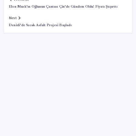
Elon Musk’ın Oğlunun Çantası Çin’de Gündem Oldu! Fiyatı Şaşırttı
Next
Denizli’de Sıcak Asfalt Projesi Başladı
SON YAZILAR
Boeing 737-7 Onayı Aldı: Ticari Uçuşlar Başlıyor!
LinkedIn’den yapay zeka çöplüğüne karşı yeni
hamle: Artık tek dokunuşla şikayet edilebilecek
Araç muayenesinde geri sayım başladı! ‘1.7 milyar