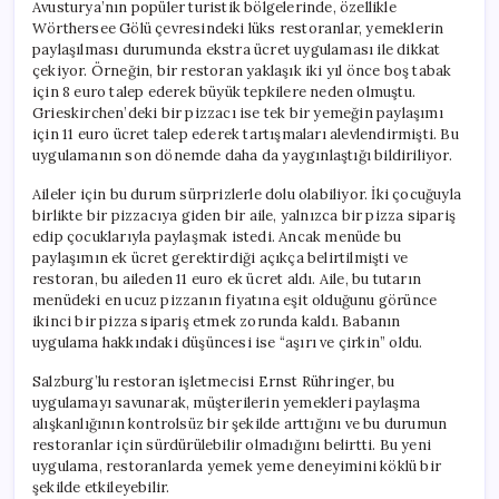
Avusturya’nın popüler turistik bölgelerinde, özellikle
Wörthersee Gölü çevresindeki lüks restoranlar, yemeklerin
paylaşılması durumunda ekstra ücret uygulaması ile dikkat
çekiyor. Örneğin, bir restoran yaklaşık iki yıl önce boş tabak
için 8 euro talep ederek büyük tepkilere neden olmuştu.
Grieskirchen’deki bir pizzacı ise tek bir yemeğin paylaşımı
için 11 euro ücret talep ederek tartışmaları alevlendirmişti. Bu
uygulamanın son dönemde daha da yaygınlaştığı bildiriliyor.
Aileler için bu durum sürprizlerle dolu olabiliyor. İki çocuğuyla
birlikte bir pizzacıya giden bir aile, yalnızca bir pizza sipariş
edip çocuklarıyla paylaşmak istedi. Ancak menüde bu
paylaşımın ek ücret gerektirdiği açıkça belirtilmişti ve
restoran, bu aileden 11 euro ek ücret aldı. Aile, bu tutarın
menüdeki en ucuz pizzanın fiyatına eşit olduğunu görünce
ikinci bir pizza sipariş etmek zorunda kaldı. Babanın
uygulama hakkındaki düşüncesi ise “aşırı ve çirkin” oldu.
Salzburg’lu restoran işletmecisi Ernst Rühringer, bu
uygulamayı savunarak, müşterilerin yemekleri paylaşma
alışkanlığının kontrolsüz bir şekilde arttığını ve bu durumun
restoranlar için sürdürülebilir olmadığını belirtti. Bu yeni
uygulama, restoranlarda yemek yeme deneyimini köklü bir
şekilde etkileyebilir.