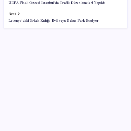
UEFA Finali Öncesi İstanbul’da Trafik Düzenlemeleri Yapıldı
Next
Letonya’daki Erkek Kıtlığı: Evli veya Bekar Fark Etmiyor
SON YAZILAR
İçeride TMO desteği, dışarıda ‘Karadeniz’ krizi fiyatı
artırıyor! Buğdayda rekor karşılık buldu
CHP Mut ve Silifke İlçe Başkanlıklarında toplu istifa:
YENİ Parti’ye katılma kararı aldılar
MSI Ekran Kartı Fiyatlarına Yüzde 20 Zam Geldi