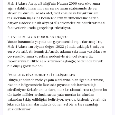
Makri Adası, Avrupa Birliği’nin Natura 2000 çevre koruma
ağına dâhil olmasının yanı sıra orman statüsünde de yer
alıyor. Bu durum, adada otel, tatil köyü veya büyük turizm
tesislerinin inşasına kesinlikle izin verilmemesine neden
oluyor. Sadece sınırlı altyapı düzenlemeleri ve belirli tarımsal
faaliyetler burada gerçekleştirilebiliyor.
FİYATI 8 MİLYON EURODAN DÜŞTÜ
Yunan basınında yayınlanan gayrimenkul raporlarına göre,
Makri Adası’nın piyasa değeri 2022 yılında yaklaşık 8 milyon
euro olarak belirlenmişti. Ancak, adanın sıkı imar yasakları ve
çevresel koruma koşulları nedeniyle, güncel ekspertiz
raporlarıyla birlikte açık artırma başlangıç bedelinde büyük
bir düşüş gözlemlendi.
ÖZEL ADA PİYASASINDAKİ GELİŞMELER
Dünya genelinde izole yaşam alanlarına olan ilginin artması,
Akdeniz bölgesindeki özel ada piyasasında hareketliliği
sürdürüyor. Sektör uzmanları, imar kısıtlamalarına rağmen bu
tür izole mülklerin uluslararası yatırımcılar tarafından
yakından takip edildiğini belirtiyor. Ayrıca, Akdeniz genelinde
lüks ada kiralamalarında da dönemsel bir artış yaşandığı
gözlemleniyor.