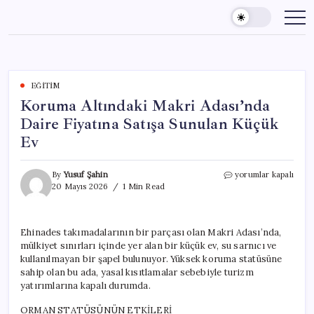
Skip
to
content
EĞITIM
Koruma Altındaki Makri Adası’nda
Daire Fiyatına Satışa Sunulan Küçük
Ev
Koruma
By
Yusuf Şahin
yorumlar kapalı
Altındaki
20 Mayıs 2026
1 Min Read
Makri
Adası’nda
Daire
Ehinades takımadalarının bir parçası olan Makri Adası’nda,
Fiyatına
mülkiyet sınırları içinde yer alan bir küçük ev, su sarnıcı ve
Satışa
Sunulan
kullanılmayan bir şapel bulunuyor. Yüksek koruma statüsüne
Küçük
sahip olan bu ada, yasal kısıtlamalar sebebiyle turizm
Ev
yatırımlarına kapalı durumda.
için
ORMAN STATÜSÜNÜN ETKİLERİ