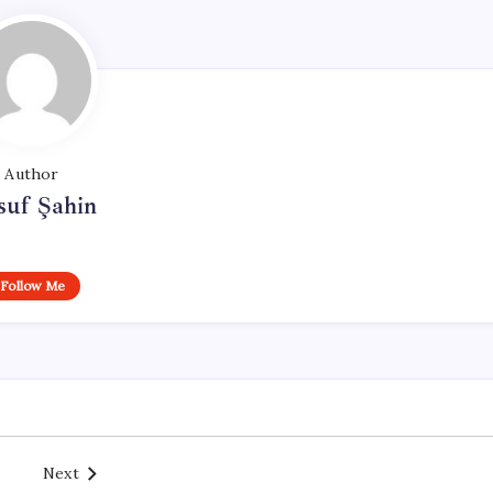
Author
suf Şahin
Follow Me
Next