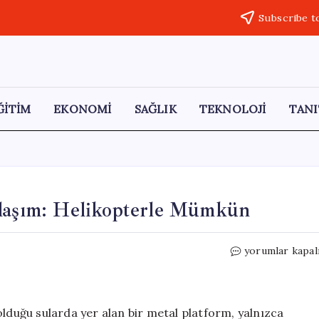
Subscribe t
ĞİTİM
EKONOMİ
SAĞLIK
TEKNOLOJİ
TANI
Ulaşım: Helikopterle Mümkün
Köpekbalıklarıy
yorumlar kapal
Dolu
Otele
Ulaşım:
Helikopterle
olduğu sularda yer alan bir metal platform, yalnızca