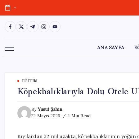
Skip
-
to
content
https://www.facebook.com/
https://twitter.com/
https://t.me/
https://www.instagram.com/
https://youtube.com/
ANA SAYFA
E
EĞITIM
Köpekbalıklarıyla Dolu Otele 
By
Yusuf Şahin
22 Mayıs 2026
1 Min Read
Kıyılardan 32 mil uzakta, köpekbalıklarının yoğun 