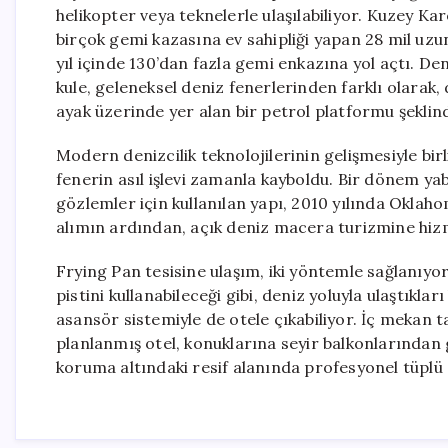
helikopter veya teknelerle ulaşılabiliyor. Kuzey Ka
birçok gemi kazasına ev sahipliği yapan 28 mil uzun
yıl içinde 130’dan fazla gemi enkazına yol açtı. Den
kule, geleneksel deniz fenerlerinden farklı olarak
ayak üzerinde yer alan bir petrol platformu şeklin
Modern denizcilik teknolojilerinin gelişmesiyle bi
fenerin asıl işlevi zamanla kayboldu. Bir dönem ya
gözlemler için kullanılan yapı, 2010 yılında Oklaho
alımın ardından, açık deniz macera turizmine hizm
Frying Pan tesisine ulaşım, iki yöntemle sağlanıyor
pistini kullanabileceği gibi, deniz yoluyla ulaştık
asansör sistemiyle de otele çıkabiliyor. İç mekan 
planlanmış otel, konuklarına seyir balkonlarında
koruma altındaki resif alanında profesyonel tüplü