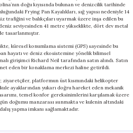
Mümkün
rolina’nın doğu kıyısında bulunan ve denizcilik tarihinde
için
luğundaki Frying Pan Kayalıkları, sığ yapısı nedeniyle 14
iz trafiğini ve balıkçıları uyarmak üzere inşa edilen bu
, deniz seviyesinden 41 metre yükseklikte, dört dev metal
de tasarlanmıştır.
rlikte, küresel konumlama sistemi (GPS) sayesinde bu
ban hayatı ve deniz ekosistemine yönelik bilimsel
malı girişimci Richard Neil tarafından satın alındı. Satın
et eden bir konaklama merkezi haline getirildi.
; ziyaretçiler, platformun üst kısmındaki helikopter
ları kule ayaklarından yukarı doğru hareket eden mekanik
tasarımı, temel konfor gereksinimlerini karşılamak üzere
n gün doğumu manzarası sunmakta ve kulenin altındaki
 dalış yapma imkanı sağlamaktadır.