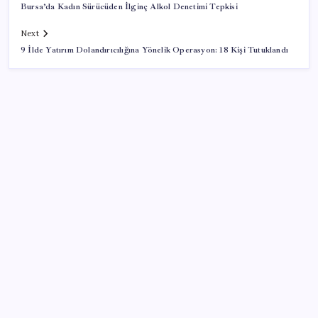
Bursa’da Kadın Sürücüden İlginç Alkol Denetimi Tepkisi
Next
9 İlde Yatırım Dolandırıcılığına Yönelik Operasyon: 18 Kişi Tutuklandı
SON YAZILAR
Vali Sözer, İşitme Engelliler Genç Kız Futsal Milli
Takımı’nı ağırladı
25 yıldır tamamen el emeğiyle üretiyor, Türkiye’nin
sesini dünyaya duyuruyor
İYİ Parti Ordu İl Başkanı Titiz’den TMO’nun fındık