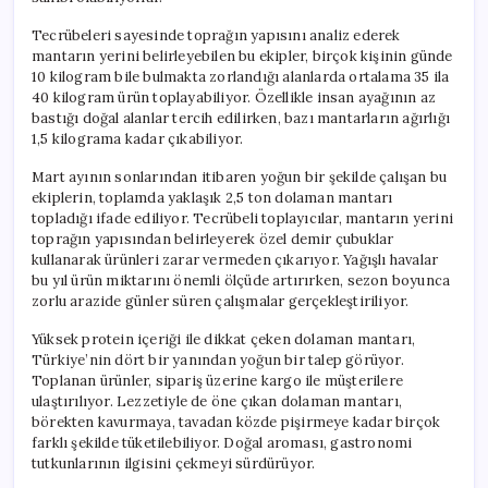
Tecrübeleri sayesinde toprağın yapısını analiz ederek
mantarın yerini belirleyebilen bu ekipler, birçok kişinin günde
10 kilogram bile bulmakta zorlandığı alanlarda ortalama 35 ila
40 kilogram ürün toplayabiliyor. Özellikle insan ayağının az
bastığı doğal alanlar tercih edilirken, bazı mantarların ağırlığı
1,5 kilograma kadar çıkabiliyor.
Mart ayının sonlarından itibaren yoğun bir şekilde çalışan bu
ekiplerin, toplamda yaklaşık 2,5 ton dolaman mantarı
topladığı ifade ediliyor. Tecrübeli toplayıcılar, mantarın yerini
toprağın yapısından belirleyerek özel demir çubuklar
kullanarak ürünleri zarar vermeden çıkarıyor. Yağışlı havalar
bu yıl ürün miktarını önemli ölçüde artırırken, sezon boyunca
zorlu arazide günler süren çalışmalar gerçekleştiriliyor.
Yüksek protein içeriği ile dikkat çeken dolaman mantarı,
Türkiye’nin dört bir yanından yoğun bir talep görüyor.
Toplanan ürünler, sipariş üzerine kargo ile müşterilere
ulaştırılıyor. Lezzetiyle de öne çıkan dolaman mantarı,
börekten kavurmaya, tavadan közde pişirmeye kadar birçok
farklı şekilde tüketilebiliyor. Doğal aroması, gastronomi
tutkunlarının ilgisini çekmeyi sürdürüyor.