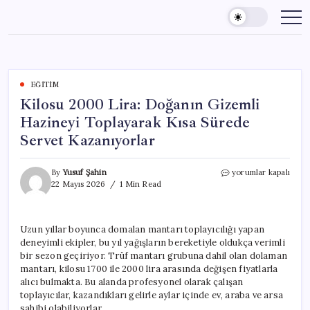
Skip
to
content
EĞITIM
Kilosu 2000 Lira: Doğanın Gizemli
Hazineyi Toplayarak Kısa Sürede
Servet Kazanıyorlar
Kilosu
By
Yusuf Şahin
yorumlar kapalı
2000
22 Mayıs 2026
1 Min Read
Lira:
Doğanın
Gizemli
Uzun yıllar boyunca domalan mantarı toplayıcılığı yapan
Hazineyi
deneyimli ekipler, bu yıl yağışların bereketiyle oldukça verimli
Toplayarak
Kısa
bir sezon geçiriyor. Trüf mantarı grubuna dahil olan dolaman
Sürede
mantarı, kilosu 1700 ile 2000 lira arasında değişen fiyatlarla
Servet
alıcı bulmakta. Bu alanda profesyonel olarak çalışan
Kazanıyorlar
toplayıcılar, kazandıkları gelirle aylar içinde ev, araba ve arsa
için
sahibi olabiliyorlar.