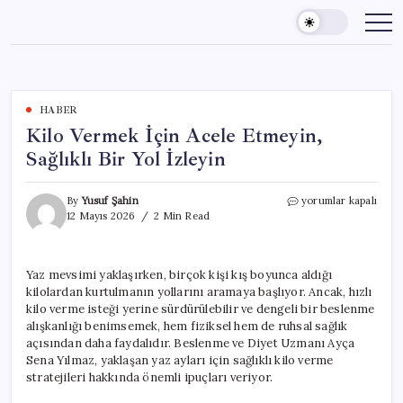
Skip
to
content
HABER
Kilo Vermek İçin Acele Etmeyin,
Sağlıklı Bir Yol İzleyin
Kilo
By
Yusuf Şahin
yorumlar kapalı
Vermek
12 Mayıs 2026
2 Min Read
İçin
Acele
Etmeyin,
Yaz mevsimi yaklaşırken, birçok kişi kış boyunca aldığı
Sağlıklı
kilolardan kurtulmanın yollarını aramaya başlıyor. Ancak, hızlı
Bir
Yol
kilo verme isteği yerine sürdürülebilir ve dengeli bir beslenme
İzleyin
alışkanlığı benimsemek, hem fiziksel hem de ruhsal sağlık
için
açısından daha faydalıdır. Beslenme ve Diyet Uzmanı Ayça
Sena Yılmaz, yaklaşan yaz ayları için sağlıklı kilo verme
stratejileri hakkında önemli ipuçları veriyor.