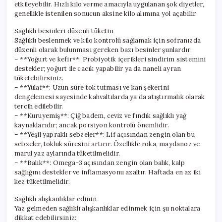
etkileyebilir. Hızlı kilo verme amacıyla uygulanan şok diyetler,
genellikle istenilen sonucun aksine kilo alımına yol açabilir.
Sağlıklı besinleri düzenli tüketin
Sağlıklı beslenmek ve kilo kontrolü sağlamak için sofranızda
düzenli olarak bulunması gereken bazı besinler şunlardır:
– **Yoğurt ve kefir**: Probiyotik içerikleri sindirim sistemini
destekler; yoğurt ile cacık yapabilir ya da naneli ayran
tüketebilirsiniz.
– **Yulaf**: Uzun süre tok tutması ve kan şekerini
dengelemesi sayesinde kahvaltılarda ya da atıştırmalık olarak
tercih edilebilir.
– **Kuruyemiş**: Çiğ badem, ceviz ve fındık sağlıklı yağ
kaynaklarıdır; ancak porsiyon kontrolü önemlidir.
– **Yeşil yapraklı sebzeler**: Lif açısından zengin olan bu
sebzeler, tokluk süresini artırır. Özellikle roka, maydanoz ve
marul yaz aylarında tüketilmelidir.
– **Balık**: Omega-3 açısından zengin olan balık, kalp
sağlığını destekler ve inflamasyonu azaltır. Haftada en az iki
kez tüketilmelidir.
Sağlıklı alışkanlıklar edinin
Yaz gelmeden sağlıklı alışkanlıklar edinmek için şu noktalara
dikkat edebilirsiniz: