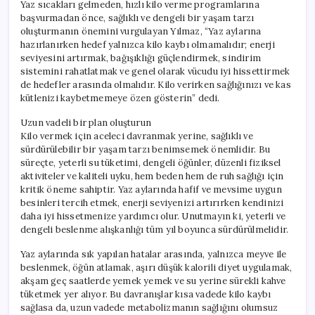
Yaz sıcakları gelmeden, hızlı kilo verme programlarına
başvurmadan önce, sağlıklı ve dengeli bir yaşam tarzı
oluşturmanın önemini vurgulayan Yılmaz, “Yaz aylarına
hazırlanırken hedef yalnızca kilo kaybı olmamalıdır; enerji
seviyesini artırmak, bağışıklığı güçlendirmek, sindirim
sistemini rahatlatmak ve genel olarak vücudu iyi hissettirmek
de hedefler arasında olmalıdır. Kilo verirken sağlığınızı ve kas
kütlenizi kaybetmemeye özen gösterin” dedi.
Uzun vadeli bir plan oluşturun
Kilo vermek için aceleci davranmak yerine, sağlıklı ve
sürdürülebilir bir yaşam tarzı benimsemek önemlidir. Bu
süreçte, yeterli su tüketimi, dengeli öğünler, düzenli fiziksel
aktiviteler ve kaliteli uyku, hem beden hem de ruh sağlığı için
kritik öneme sahiptir. Yaz aylarında hafif ve mevsime uygun
besinleri tercih etmek, enerji seviyenizi artırırken kendinizi
daha iyi hissetmenize yardımcı olur. Unutmayın ki, yeterli ve
dengeli beslenme alışkanlığı tüm yıl boyunca sürdürülmelidir.
Yaz aylarında sık yapılan hatalar arasında, yalnızca meyve ile
beslenmek, öğün atlamak, aşırı düşük kalorili diyet uygulamak,
akşam geç saatlerde yemek yemek ve su yerine sürekli kahve
tüketmek yer alıyor. Bu davranışlar kısa vadede kilo kaybı
sağlasa da, uzun vadede metabolizmanın sağlığını olumsuz