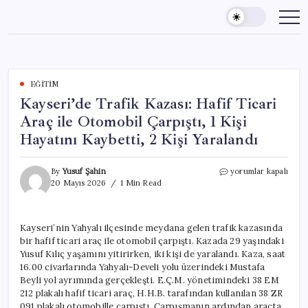
Skip
to
content
EĞITIM
Kayseri’de Trafik Kazası: Hafif Ticari
Araç ile Otomobil Çarpıştı, 1 Kişi
Hayatını Kaybetti, 2 Kişi Yaralandı
Kayseri’de
By
Yusuf Şahin
yorumlar kapalı
Trafik
20 Mayıs 2026
1 Min Read
Kazası:
Hafif
Ticari
Kayseri’nin Yahyalı ilçesinde meydana gelen trafik kazasında
Araç
bir hafif ticari araç ile otomobil çarpıştı. Kazada 29 yaşındaki
ile
Otomobil
Yusuf Kılıç yaşamını yitirirken, iki kişi de yaralandı. Kaza, saat
Çarpıştı,
16.00 civarlarında Yahyalı-Develi yolu üzerindeki Mustafa
1
Beyli yol ayrımında gerçekleşti. E.Ç.M. yönetimindeki 38 EM
Kişi
212 plakalı hafif ticari araç, H.H.B. tarafından kullanılan 38 ZR
Hayatını
091 plakalı otomobille çarpıştı. Çarpışmanın ardından araçta