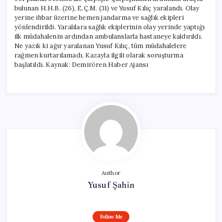
Kaybetti,
bulunan H.H.B. (26), E.Ç.M. (31) ve Yusuf Kılıç yaralandı. Olay
2
yerine ihbar üzerine hemen jandarma ve sağlık ekipleri
Kişi
yönlendirildi. Yaralılara sağlık ekiplerinin olay yerinde yaptığı
Yaralandı
ilk müdahalenin ardından ambulanslarla hastaneye kaldırıldı.
için
Ne yazık ki ağır yaralanan Yusuf Kılıç, tüm müdahalelere
rağmen kurtarılamadı. Kazayla ilgili olarak soruşturma
başlatıldı. Kaynak: Demirören Haber Ajansı
Author
Yusuf Şahin
Follow Me