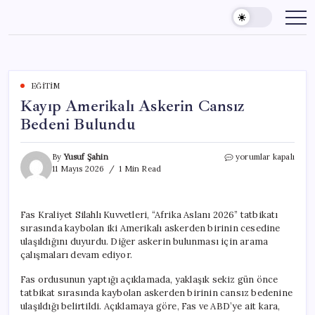
Skip
to
content
EĞITIM
Kayıp Amerikalı Askerin Cansız
Bedeni Bulundu
Kayıp
By
Yusuf Şahin
yorumlar kapalı
Amerikalı
11 Mayıs 2026
1 Min Read
Askerin
Cansız
Bedeni
Fas Kraliyet Silahlı Kuvvetleri, “Afrika Aslanı 2026” tatbikatı
Bulundu
sırasında kaybolan iki Amerikalı askerden birinin cesedine
için
ulaşıldığını duyurdu. Diğer askerin bulunması için arama
çalışmaları devam ediyor.
Fas ordusunun yaptığı açıklamada, yaklaşık sekiz gün önce
tatbikat sırasında kaybolan askerden birinin cansız bedenine
ulaşıldığı belirtildi. Açıklamaya göre, Fas ve ABD’ye ait kara,