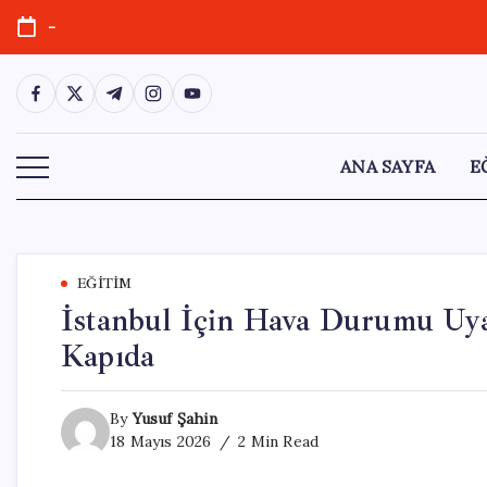
Skip
-
to
content
https://www.facebook.com/
https://twitter.com/
https://t.me/
https://www.instagram.com/
https://youtube.com/
ANA SAYFA
E
EĞITIM
İstanbul İçin Hava Durumu Uyar
Kapıda
By
Yusuf Şahin
18 Mayıs 2026
2 Min Read