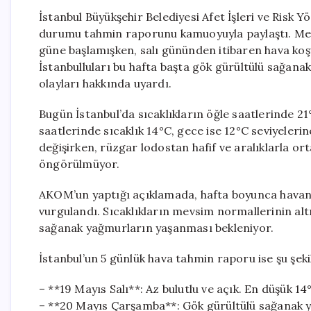
İstanbul Büyükşehir Belediyesi Afet İşleri ve Risk 
durumu tahmin raporunu kamuoyuyla paylaştı. Megak
güne başlamışken, salı gününden itibaren hava koşu
İstanbulluları bu hafta başta gök gürültülü sağanak
olayları hakkında uyardı.
Bugün İstanbul’da sıcaklıkların öğle saatlerinde 21
saatlerinde sıcaklık 14°C, gece ise 12°C seviyeler
değişirken, rüzgar lodostan hafif ve aralıklarla or
öngörülmüyor.
AKOM’un yaptığı açıklamada, hafta boyunca havanın
vurgulandı. Sıcaklıkların mevsim normallerinin altın
sağanak yağmurların yaşanması bekleniyor.
İstanbul’un 5 günlük hava tahmin raporu ise şu şeki
– **19 Mayıs Salı**: Az bulutlu ve açık. En düşük 1
– **20 Mayıs Çarşamba**: Gök gürültülü sağanak ya