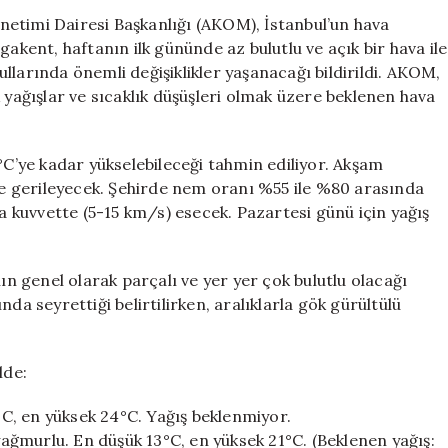
Uyarısı:
Yönetimi Dairesi Başkanlığı (AKOM), İstanbul’un hava
Soğuk
ent, haftanın ilk gününde az bulutlu ve açık bir hava ile
ve
llarında önemli değişiklikler yaşanacağı bildirildi. AKOM,
Yağışlı
 yağışlar ve sıcaklık düşüşleri olmak üzere beklenen hava
Günler
Kapıda
için
°C’ye kadar yükselebileceği tahmin ediliyor. Akşam
ine gerileyecek. Şehirde nem oranı %55 ile %80 arasında
ta kuvvette (5-15 km/s) esecek. Pazartesi günü için yağış
 genel olarak parçalı ve yer yer çok bulutlu olacağı
da seyrettiği belirtilirken, aralıklarla gök gürültülü
lde:
4°C, en yüksek 24°C. Yağış beklenmiyor.
ğmurlu. En düşük 13°C, en yüksek 21°C. (Beklenen yağış: