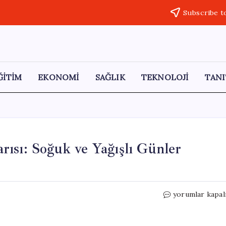
Subscribe t
ĞİTİM
EKONOMİ
SAĞLIK
TEKNOLOJİ
TANI
ısı: Soğuk ve Yağışlı Günler
İstanbul
yorumlar kapal
İçin
Hava
Durumu