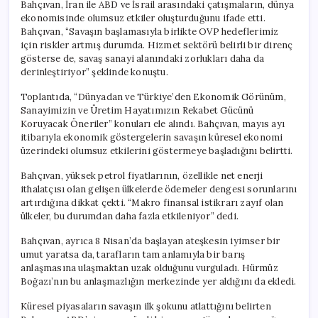
Bahçıvan, İran ile ABD ve İsrail arasındaki çatışmaların, dünya
ekonomisinde olumsuz etkiler oluşturduğunu ifade etti.
Bahçıvan, “Savaşın başlamasıyla birlikte OVP hedeflerimiz
için riskler artmış durumda. Hizmet sektörü belirli bir direnç
gösterse de, savaş sanayi alanındaki zorlukları daha da
derinleştiriyor” şeklinde konuştu.
Toplantıda, “Dünyadan ve Türkiye’den Ekonomik Görünüm,
Sanayimizin ve Üretim Hayatımızın Rekabet Gücünü
Koruyacak Öneriler” konuları ele alındı. Bahçıvan, mayıs ayı
itibarıyla ekonomik göstergelerin savaşın küresel ekonomi
üzerindeki olumsuz etkilerini göstermeye başladığını belirtti.
Bahçıvan, yüksek petrol fiyatlarının, özellikle net enerji
ithalatçısı olan gelişen ülkelerde ödemeler dengesi sorunlarını
artırdığına dikkat çekti. “Makro finansal istikrarı zayıf olan
ülkeler, bu durumdan daha fazla etkileniyor” dedi.
Bahçıvan, ayrıca 8 Nisan’da başlayan ateşkesin iyimser bir
umut yaratsa da, tarafların tam anlamıyla bir barış
anlaşmasına ulaşmaktan uzak olduğunu vurguladı. Hürmüz
Boğazı’nın bu anlaşmazlığın merkezinde yer aldığını da ekledi.
Küresel piyasaların savaşın ilk şokunu atlattığını belirten