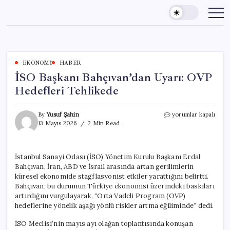
Skip
to
content
EKONOMI
HABER
İSO Başkanı Bahçıvan’dan Uyarı: OVP
Hedefleri Tehlikede
İSO
By
Yusuf Şahin
yorumlar kapalı
Başkanı
13 Mayıs 2026
2 Min Read
Bahçıvan’dan
Uyarı:
OVP
İstanbul Sanayi Odası (İSO) Yönetim Kurulu Başkanı Erdal
Hedefleri
Bahçıvan, İran, ABD ve İsrail arasında artan gerilimlerin
Tehlikede
için
küresel ekonomide stagflasyonist etkiler yarattığını belirtti.
Bahçıvan, bu durumun Türkiye ekonomisi üzerindeki baskıları
artırdığını vurgulayarak, “Orta Vadeli Program (OVP)
hedeflerine yönelik aşağı yönlü riskler artma eğiliminde” dedi.
İSO Meclisi’nin mayıs ayı olağan toplantısında konuşan