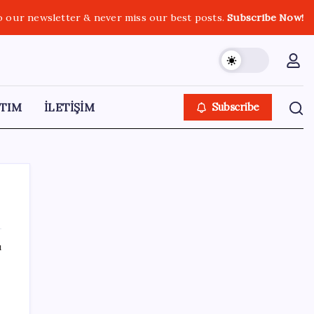
o our newsletter & never miss our best posts.
Subscribe Now!
TIM
İLETİŞİM
Subscribe
ı
SON YAZILAR
İçeride TMO desteği, dışarıda ‘Karadeniz’
krizi fiyatı artırıyor! Buğdayda rekor karşılık