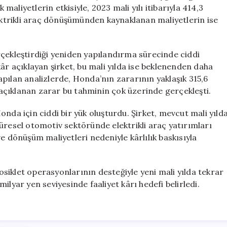
Kez
 maliyetlerin etkisiyle, 2023 mali yılı itibarıyla 414,3
Zarar
lektrikli araç dönüşümünden kaynaklanan maliyetlerin ise
Bildirdi
için
rçekleştirdiği yeniden yapılandırma sürecinde ciddi
n kâr açıklayan şirket, bu mali yılda ise beklenenden daha
 yapılan analizlerde, Honda’nın zararının yaklaşık 315,6
açıklanan zarar bu tahminin çok üzerinde gerçekleşti.
nda için ciddi bir yük oluşturdu. Şirket, mevcut mali yıld
üresel otomotiv sektöründe elektrikli araç yatırımları
e dönüşüm maliyetleri nedeniyle kârlılık baskısıyla
siklet operasyonlarının desteğiyle yeni mali yılda tekrar
 milyar yen seviyesinde faaliyet kârı hedefi belirledi.