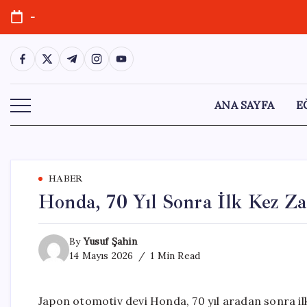
Skip
-
to
content
https://www.facebook.com/
https://twitter.com/
https://t.me/
https://www.instagram.com/
https://youtube.com/
ANA SAYFA
E
HABER
Honda, 70 Yıl Sonra İlk Kez Za
By
Yusuf Şahin
14 Mayıs 2026
1 Min Read
Japon otomotiv devi Honda, 70 yıl aradan sonra ilk 