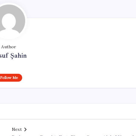
Author
suf Şahin
Follow Me
Next