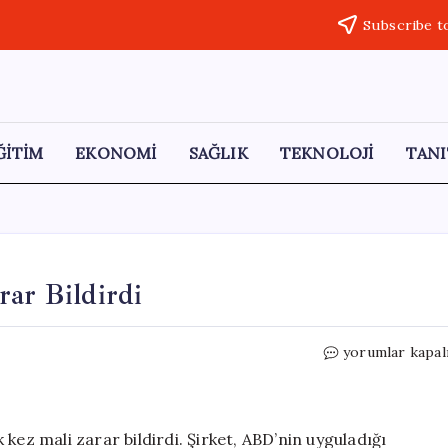
Subscribe t
ĞİTİM
EKONOMİ
SAĞLIK
TEKNOLOJİ
TANI
rar Bildirdi
Honda,
yorumlar kapal
70
Yıl
Sonra
İlk
kez mali zarar bildirdi. Şirket, ABD’nin uyguladığı