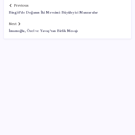
Previous
Bingöl’de Doğanın İki Mevsimi: Büyüleyici Manzaralar
Next
İmamoğlu, Özel ve Yavaş’tan Birlik Mesajı
SON YAZILAR
İçeride TMO desteği, dışarıda ‘Karadeniz’ krizi fiyatı
artırıyor! Buğdayda rekor karşılık buldu
CHP Mut ve Silifke İlçe Başkanlıklarında toplu istifa:
YENİ Parti’ye katılma kararı aldılar