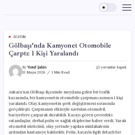
Skip
to
content
EĞITIM
Gölbaşı’nda Kamyonet Otomobile
Çarptı: 1 Kişi Yaralandı
Gölbaşı’nda
By
Yusuf Şahin
yorumlar kapalı
Kamyonet
13 Mayıs 2026
1 Min Read
Otomobile
Çarptı:
1
Ankara’nın Gölbaşı ilçesinde meydana gelen bir trafik
Kişi
kazasında, bir kamyonetin otomobile çarpması sonucu 1 kişi
Yaralandı
için
yaralandı. Olay, kamyonetin şerit değiştirmesi sırasında
gerçekleşti. Çarpmanın etkisiyle savrulan otomobil,
bariyerlere çarparak durabildi. Kazayı gören çevredeki
vatandaşlar, derhal polis ve sağlık ekiplerine haber verdi. Yaralı
otomobil sürücüsü, olay yerinde yapılan müdahalenin
ardından hastaneye kaldırıldı. Polis, kazayla ilgili detaylı bir