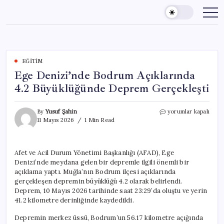
Skip
to
content
EĞITIM
Ege Denizi’nde Bodrum Açıklarında
4.2 Büyüklüğünde Deprem Gerçekleşti
Ege
By
Yusuf Şahin
yorumlar kapalı
Denizi’nde
11 Mayıs 2026
1 Min Read
Bodrum
Açıklarında
4.2
Afet ve Acil Durum Yönetimi Başkanlığı (AFAD), Ege
Büyüklüğünde
Denizi’nde meydana gelen bir depremle ilgili önemli bir
Deprem
Gerçekleşti
açıklama yaptı. Muğla’nın Bodrum ilçesi açıklarında
için
gerçekleşen depremin büyüklüğü 4.2 olarak belirlendi.
Deprem, 10 Mayıs 2026 tarihinde saat 23:29’da oluştu ve yerin
41.2 kilometre derinliğinde kaydedildi.
Depremin merkez üssü, Bodrum’un 56.17 kilometre açığında