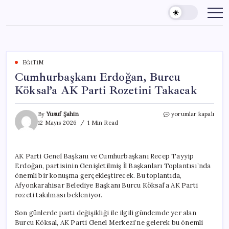
Skip
to
content
EĞITIM
Cumhurbaşkanı Erdoğan, Burcu
Köksal’a AK Parti Rozetini Takacak
Cumhurbaşkanı
By
Yusuf Şahin
yorumlar kapalı
Erdoğan,
12 Mayıs 2026
1 Min Read
Burcu
Köksal’a
AK
AK Parti Genel Başkanı ve Cumhurbaşkanı Recep Tayyip
Parti
Erdoğan, partisinin Genişletilmiş İl Başkanları Toplantısı’nda
Rozetini
Takacak
önemli bir konuşma gerçekleştirecek. Bu toplantıda,
için
Afyonkarahisar Belediye Başkanı Burcu Köksal’a AK Parti
rozeti takılması bekleniyor.
Son günlerde parti değişikliği ile ilgili gündemde yer alan
Burcu Köksal, AK Parti Genel Merkezi’ne gelerek bu önemli