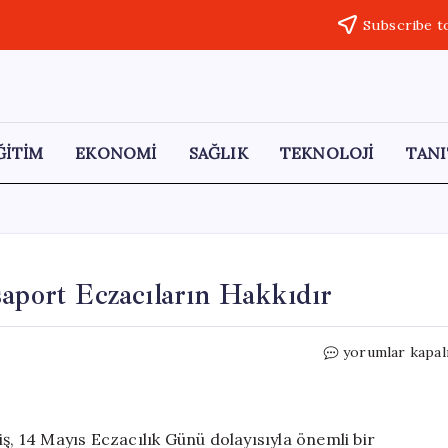
Subscribe t
ĞİTİM
EKONOMİ
SAĞLIK
TEKNOLOJİ
TANI
saport Eczacıların Hakkıdır
CHP’li
yorumlar kapal
Eczacı
Gezmiş:
Yeşil
Pasaport
ş, 14 Mayıs Eczacılık Günü dolayısıyla önemli bir