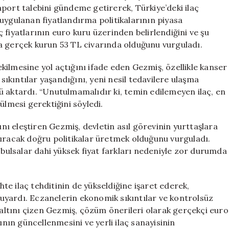
Eczacıların
port talebini gündeme getirerek, Türkiye’deki ilaç
Hakkıdır
uygulanan fiyatlandırma politikalarının piyasa
için
 fiyatlarının euro kuru üzerinden belirlendiğini ve şu
a gerçek kurun 53 TL civarında olduğunu vurguladı.
ilmesine yol açtığını ifade eden Gezmiş, özellikle kanser
 sıkıntılar yaşandığını, yeni nesil tedavilere ulaşma
ü aktardı. “Unutulmamalıdır ki, temin edilemeyen ilaç, en
ülmesi gerektiğini söyledi.
ı eleştiren Gezmiş, devletin asıl görevinin yurttaşlara
tıracak doğru politikalar üretmek olduğunu vurguladı.
 bulsalar dahi yüksek fiyat farkları nedeniyle zor durumda
ahte ilaç tehditinin de yükseldiğine işaret ederek,
ı uyardı. Eczanelerin ekonomik sıkıntılar ve kontrolsüz
n altını çizen Gezmiş, çözüm önerileri olarak gerçekçi euro
ının güncellenmesini ve yerli ilaç sanayisinin