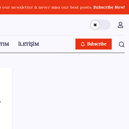
o our newsletter & never miss our best posts.
Subscribe Now!
TIM
İLETİŞİM
Subscribe
ı
SON YAZILAR
Boeing 737-7 Onayı Aldı: Ticari Uçuşlar
Başlıyor!