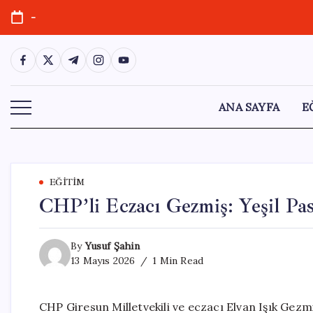
Skip
-
to
content
https://www.facebook.com/
https://twitter.com/
https://t.me/
https://www.instagram.com/
https://youtube.com/
ANA SAYFA
E
EĞITIM
CHP’li Eczacı Gezmiş: Yeşil Pa
By
Yusuf Şahin
13 Mayıs 2026
1 Min Read
CHP Giresun Milletvekili ve eczacı Elvan Işık Gezmi