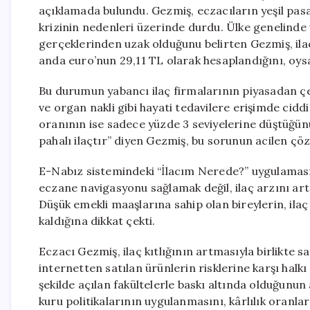
açıklamada bulundu. Gezmiş, eczacıların yeşil pasa
krizinin nedenleri üzerinde durdu. Ülke genelinde 
gerçeklerinden uzak olduğunu belirten Gezmiş, ilaç
anda euro’nun 29,11 TL olarak hesaplandığını, oys
Bu durumun yabancı ilaç firmalarının piyasadan çek
ve organ nakli gibi hayati tedavilere erişimde ciddi
oranının ise sadece yüzde 3 seviyelerine düştüğün
pahalı ilaçtır” diyen Gezmiş, bu sorunun acilen çöz
E-Nabız sistemindeki “İlacım Nerede?” uygulamasın
eczane navigasyonu sağlamak değil, ilaç arzını ar
Düşük emekli maaşlarına sahip olan bireylerin, ilaç
kaldığına dikkat çekti.
Eczacı Gezmiş, ilaç kıtlığının artmasıyla birlikte s
internetten satılan ürünlerin risklerine karşı halk
şekilde açılan fakültelerle baskı altında olduğunu
kuru politikalarının uygulanmasını, kârlılık oranlar