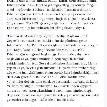
iptaline dair alınan “mutlak butlan” kararı sonrasında Kemal
Verildi
Kılıçdaroğlu, CHP Genel Başkanlığı koltuğuna oturdu. Özgür
için
Özel’in görevden tedbiren uzaklaştırılmasının ardından,
Kılıçdaroğlu, parti genel merkezinde çalışan personellere
karşı sert bir tutum sergilemeye başladı. Daha önce yaklaşık
30 çalışanın “Kod-29” gerekçesiyle tazminatsız bir şekilde
işten çıkarıldığı belirtilirken, bu süreç devam ediyor.
Son olarak, Manisa Büyükşehir Belediye Başkanı Ferdi
Zeyrek’in cenaze törenindeki anlar ile gündeme gelen
fotomuhabir Alp Eren Kaya da işten çıkarılanlar arasında yer
aldı. Kaya, “Kod-48” ile görevine son verildi. CHP’de
Kılıçdaroğlu’nun genel başkanlığı döneminde çalışmaya
başlayan Kaya, aynı zamanda Kılıçdaroğlu’nun nikah
şahitlerinden biriydi. Sosyal medya hesabından bir açıklama
yapan Kaya, “6 yılı aşkın süredir CHP’ye ve foto muhabirliği
görevime inançla hizmet ettim. Ancak karşılığında aldığım şey,
SGK’dan gelen bir SMS ile ‘Kod-48’ oldu! Koltuklar ve
yönetimler değişir, ama emek ve yaşananlar hafızalarda kalır!
Yıllarımı verdiğim Cumhuriyet Halk Partisi’nden kayyum
kararı sonucu işten çıkarıldım. Bazen insan işinden değil,
değerlerinden uzaklaşan yönetim anlayışlarından ayrılır. Fakat
gerçekler asla değişmez.” ifadelerini kullandı.