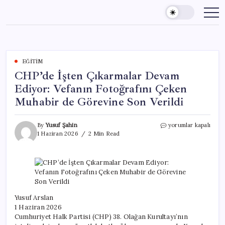
Skip
to
content
EĞITIM
CHP’de İşten Çıkarmalar Devam
Ediyor: Vefanın Fotoğrafını Çeken
Muhabir de Görevine Son Verildi
CHP’de
By
Yusuf Şahin
yorumlar kapalı
İşten
1 Haziran 2026
2 Min Read
Çıkarmalar
Devam
Ediyor:
Vefanın
Fotoğrafını
Çeken
Muhabir
Yusuf Arslan
de
1 Haziran 2026
Görevine
Cumhuriyet Halk Partisi (CHP) 38. Olağan Kurultayı’nın
Son