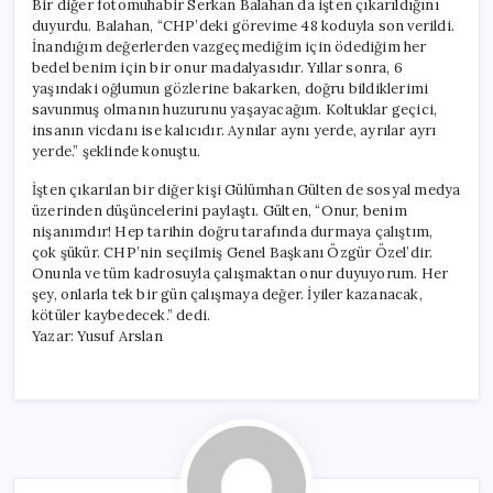
Bir diğer fotomuhabir Serkan Balahan da işten çıkarıldığını
duyurdu. Balahan, “CHP’deki görevime 48 koduyla son verildi.
İnandığım değerlerden vazgeçmediğim için ödediğim her
bedel benim için bir onur madalyasıdır. Yıllar sonra, 6
yaşındaki oğlumun gözlerine bakarken, doğru bildiklerimi
savunmuş olmanın huzurunu yaşayacağım. Koltuklar geçici,
insanın vicdanı ise kalıcıdır. Aynılar aynı yerde, ayrılar ayrı
yerde.” şeklinde konuştu.
İşten çıkarılan bir diğer kişi Gülümhan Gülten de sosyal medya
üzerinden düşüncelerini paylaştı. Gülten, “Onur, benim
nişanımdır! Hep tarihin doğru tarafında durmaya çalıştım,
çok şükür. CHP’nin seçilmiş Genel Başkanı Özgür Özel’dir.
Onunla ve tüm kadrosuyla çalışmaktan onur duyuyorum. Her
şey, onlarla tek bir gün çalışmaya değer. İyiler kazanacak,
kötüler kaybedecek.” dedi.
Yazar: Yusuf Arslan