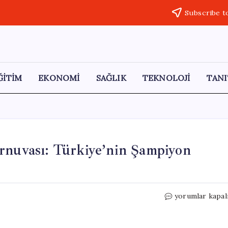
Subscribe t
ĞİTİM
EKONOMİ
SAĞLIK
TEKNOLOJİ
TANI
uvası: Türkiye’nin Şampiyon
Cakarta’da
yorumlar kapal
PUBG
MOBILE
Turnuvası: