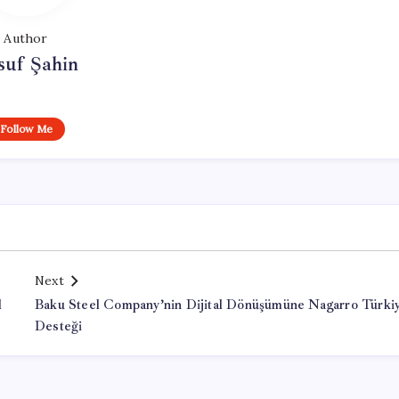
Author
suf Şahin
Follow Me
Next
l
Baku Steel Company’nin Dijital Dönüşümüne Nagarro Türki
Desteği