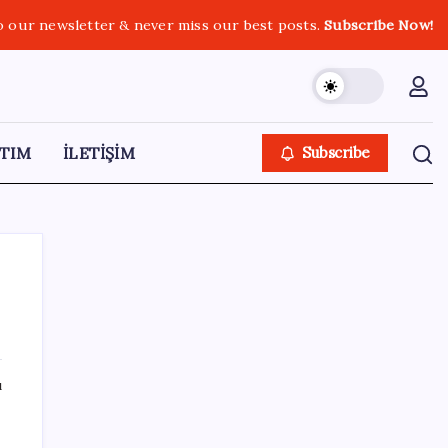
o our newsletter & never miss our best posts.
Subscribe Now!
TIM
İLETİŞİM
Subscribe
SON YAZILAR
ı
Boeing 737-7 Onayı Aldı: Ticari Uçuşlar
Başlıyor!