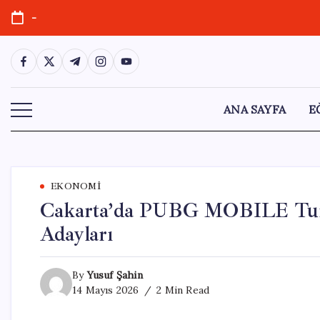
Skip
-
to
content
https://www.facebook.com/
https://twitter.com/
https://t.me/
https://www.instagram.com/
https://youtube.com/
ANA SAYFA
E
EKONOMI
Cakarta’da PUBG MOBILE Turn
Adayları
By
Yusuf Şahin
14 Mayıs 2026
2 Min Read