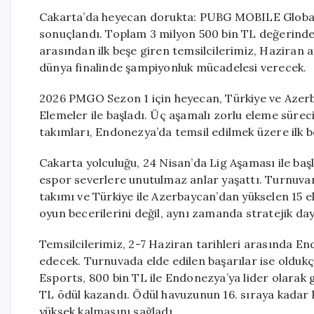
Cakarta’da heyecan dorukta: PUBG MOBILE Global
sonuçlandı. Toplam 3 milyon 500 bin TL değerinde
arasından ilk beşe giren temsilcilerimiz, Haziran
dünya finalinde şampiyonluk mücadelesi verecek.
2026 PMGO Sezon 1 için heyecan, Türkiye ve Azerba
Elemeler ile başladı. Üç aşamalı zorlu eleme süre
takımları, Endonezya’da temsil edilmek üzere ilk b
Cakarta yolculuğu, 24 Nisan’da Lig Aşaması ile başla
espor severlere unutulmaz anlar yaşattı. Turnuva
takımı ve Türkiye ile Azerbaycan’dan yükselen 15 eki
oyun becerilerini değil, aynı zamanda stratejik dayan
Temsilcilerimiz, 2-7 Haziran tarihleri arasında En
edecek. Turnuvada elde edilen başarılar ise oldukç
Esports, 800 bin TL ile Endonezya’ya lider olarak 
TL ödül kazandı. Ödül havuzunun 16. sıraya kadar 
yüksek kalmasını sağladı.