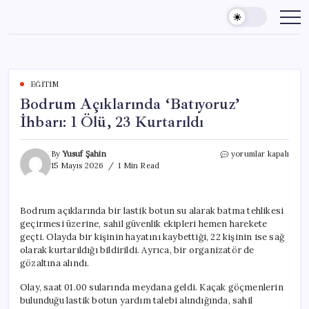
Skip
to
content
EĞITIM
Bodrum Açıklarında ‘Batıyoruz’
İhbarı: 1 Ölü, 23 Kurtarıldı
Bodrum
By
Yusuf Şahin
yorumlar kapalı
Açıklarında
15 Mayıs 2026
1 Min Read
‘Batıyoruz’
İhbarı:
1
Bodrum açıklarında bir lastik botun su alarak batma tehlikesi
Ölü,
geçirmesi üzerine, sahil güvenlik ekipleri hemen harekete
23
Kurtarıldı
geçti. Olayda bir kişinin hayatını kaybettiği, 22 kişinin ise sağ
için
olarak kurtarıldığı bildirildi. Ayrıca, bir organizatör de
gözaltına alındı.
Olay, saat 01.00 sularında meydana geldi. Kaçak göçmenlerin
bulunduğu lastik botun yardım talebi alındığında, sahil