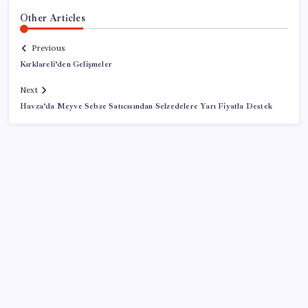
Other Articles
Previous
Kırklareli’den Gelişmeler
Next
Havza’da Meyve Sebze Satıcısından Selzedelere Yarı Fiyatla Destek
SON YAZILAR
Boeing 737-7 Onayı Aldı: Ticari Uçuşlar Başlıyor!