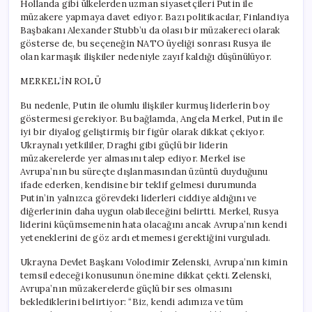
Hollanda gibi ülkelerden uzman siyasetçileri Putin ile
müzakere yapmaya davet ediyor. Bazı politikacılar, Finlandiya
Başbakanı Alexander Stubb’u da olası bir müzakereci olarak
gösterse de, bu seçeneğin NATO üyeliği sonrası Rusya ile
olan karmaşık ilişkiler nedeniyle zayıf kaldığı düşünülüyor.
MERKEL’İN ROLÜ
Bu nedenle, Putin ile olumlu ilişkiler kurmuş liderlerin boy
göstermesi gerekiyor. Bu bağlamda, Angela Merkel, Putin ile
iyi bir diyalog geliştirmiş bir figür olarak dikkat çekiyor.
Ukraynalı yetkililer, Draghi gibi güçlü bir liderin
müzakerelerde yer almasını talep ediyor. Merkel ise
Avrupa’nın bu süreçte dışlanmasından üzüntü duyduğunu
ifade ederken, kendisine bir teklif gelmesi durumunda
Putin’in yalnızca görevdeki liderleri ciddiye aldığını ve
diğerlerinin daha uygun olabileceğini belirtti. Merkel, Rusya
liderini küçümsemenin hata olacağını ancak Avrupa’nın kendi
yeteneklerini de göz ardı etmemesi gerektiğini vurguladı.
Ukrayna Devlet Başkanı Volodimir Zelenski, Avrupa’nın kimin
temsil edeceği konusunun önemine dikkat çekti. Zelenski,
Avrupa’nın müzakerelerde güçlü bir ses olmasını
beklediklerini belirtiyor: “Biz, kendi adımıza ve tüm