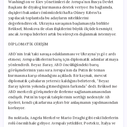
Washington ve Kiev yönetimleri de Avrupa’nın Rusya Devlet
Başkanı ile diyalog kurmasına destek veriyor. Bu bağlamda,
dışişleri bakanları önümüzdeki hafta Güney Kıbrıs’ta
yapılacak toplantıda bu adayların niteliklerini
değerlendirecek. Ukrayna savaşının başlamasıyla birlikte
Brüksel, Moskova ile olan ilişkilerini büyük ölçüde kesmişti;
ancak Avrupa liderleri artık bu süreçten dışlanmak istemiyor.
DİPLOMATİK GİRİŞİM
ABD’nin Irak’taki savaşa odaklanması ve Ukrayna’yı göz ardı
etmesi, Avrupa ülkelerini barış için diplomatik adımlar atmaya
yönlendirdi. Beyaz Saray, ABD öncülüğündeki barış
görüşmelerinin yanı sıra Avrupa’nın da Putin ile temas
kurmasına karşı olmadığını açıkladı. Bir kaynak, mevcut
diplomatik çabaların yetersiz kaldığını belirterek, “Beyaz
Saray işlerin yolunda gitmediğinin farkında” dedi. Brüksel ise
ABD merkezli görüşmelerde ilerleme sağlanamamasından
endişeli. Putin’in toprak taleplerinin sertliği nedeniyle AB
üyeleri, kendi çıkarlarına aykırı bir anlaşmanın yapılmasından
korkuyor.
Bu noktada, Angela Merkel ve Mario Draghi gibi eski liderlerin
rolü önemli hale geliyor. Avrupalı yetkililer, Portekiz, İtalya ve