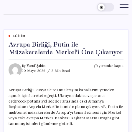
Skip
to
content
EĞITIM
Avrupa Birliği, Putin ile
Müzakerelerde Merkel’i Öne Çıkarıyor
Avrupa
By
Yusuf Şahin
yorumlar kapalı
Birliği,
20 Mayıs 2026
2 Min Read
Putin
ile
Müzakerelerde
Avrupa Birliği, Rusya ile resmi iletişim kanallarını yeniden
Merkel’i
açmak için harekete geçti. Ukrayna’daki savaşı sona
Öne
Çıkarıyor
erdirecek potansiyel liderler arasında eski Almanya
için
Başbakanı Angela Merkel’in ismi ön plana çıkıyor. AB, Putin ile
muhtemel müzakerelerde Avrupa’yı temsil etmesi için Merkel
veya eski Avrupa Merkez Bankası Başkanı Mario Draghi gibi
tanınmış isimleri gündeme getirdi.