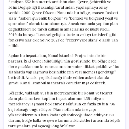
2 milyon 552 bin metrekarelik bu alan, Çevre, Şehircilik ve
İklim Değişikliği Bakanlığı tarafından yapılaşmaya onay
verildi. 2009 Çevre Düzeni Planı’nda bu bölge, esasen “askeri
alan”, “askeri güvenlik bölgesi” ve “kentsel ve bölgesel yeşil ve
spor alanı” olarak tanımlanmıştı. Ancak zamanla yapılan plan
değişiklikleri ile farklı kullanım amaçlarına dönüştürüldü.
2019’da buraya “kentsel gelişim, turizm ve kıyı tesisleri” gibi
fonksiyonlar eklendi ve 2021’de “rezerv yapı alanı” olarak ilan
edildi.
Açılan bu inşaat alanı, Kanal İstanbul Projesi’nin de bir
parçası. İSKİ Genel Müdürlüğü’nün görüşünde, bu bölgelerde
dere yataklarının korunmasının önemine dikkat çekildi ve “bu
alanlarda yapılaşmaya kesinlikle izin verilmemesi gerektiği”
belirtildi. Ancak, yeşil kalacağı ifade edilen askeri alanda
şimdi, Kanal İstanbul manzaralı konutlar inşa edilecek.
Bölgede, yaklaşık 891 bin metrekarelik bir konut ve ticaret
alanı planlanırken, toplam inşaat alanının 1.39 milyon
metrekareyi aşması bekleniyor. Nüfusun en fazla 28 bin 736
kişi olacağı öngörülüyor. Plan notlarında ise yapı
yüksekliklerinin 9 kata kadar çıkabileceği ifade ediliyor. Bu
durum, bölge halkı ve çevre koruma aktivistleri arasında büyük
tartışmalara yol açacağı öngörülüyor.