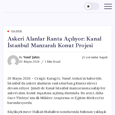
Skip
to
content
HABER
Askeri Alanlar Ranta Açılıyor: Kanal
İstanbul Manzaralı Konut Projesi
Askeri
By
Yusuf Şahin
yorumlar kapalı
Alanlar
20 Mayıs 2026
1 Min Read
Ranta
Açılıyor:
Kanal
20 Mayıs 2026 – Cengiz Karagöz, Yusuf Arslan’ın haberiyle,
İstanbul
İstanbul’da askeri alanların ranta kurban gitmesi süreci
Manzaralı
Konut
devam ediyor. Şimdi de Kanal İstanbul manzarasına sahip bir
Projesi
askeri alan, konut inşaatına açılmış durumda. Bu arazi, daha
için
önce Türkiye’nin ilk Nükleer Araştırma ve Eğitim Merkezi’ni
barındırıyordu.
Küçükçekmece Halkalı Mahallesi sınırlarında bulunan yaklaşık