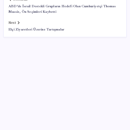
ABD’de İsrail Destekli Grupların Hedefi Olan Cumhuriyetçi Thomas
Massie, Ön Seçimleri Kaybetti
Next
Elçi Ziyaretleri Üzerine Tartışmalar
SON YAZILAR
Boeing 737-7 Onayı Aldı: Ticari Uçuşlar Başlıyor!
LinkedIn’den yapay zeka çöplüğüne karşı yeni
hamle: Artık tek dokunuşla şikayet edilebilecek