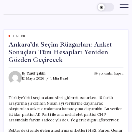
Skip
to
content
HABER
Ankara’da Seçim Rüzgarları: Anket
Sonuçları Tüm Hesapları Yeniden
Gözden Geçirecek
Ankara’da
By
Yusuf Şahin
yorumlar kapalı
Seçim
12 Mayıs 2026
1 Min Read
Rüzgarları:
Anket
Sonuçları
Türkiye’deki seçim atmosferi giderek ısınırken, 10 farklı
Tüm
araştırma şirketinin Nisan ayı verilerine dayanarak
Hesapları
Yeniden
oluşturulan anket ortalaması kamuoyuna duyuruldu. Bu veriler,
Gözden
iktidar partisi AK Parti ile ana muhalefet partisi CHP
Geçirecek
arasındaki farkın sadece yüzde 0.1’e gerilediğini gösteriyor.
için
Sektördeki önde gelen araştırma şirketleri HBS, Saros, Genar