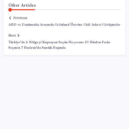
Other Articles
Previous
ABD ve Danimarka Arasında Grönland Üzerine Gizli Askeri Görüşmeler
Next
Türkiye’de 6 Bölgeyi Kapsayan Seçim Heyecanı: 10 Binden Fazla
Seçmen 7 Haziran’da Sandık Başında
SON YAZILAR
Boeing 737-7 Onayı Aldı: Ticari Uçuşlar Başlıyor!