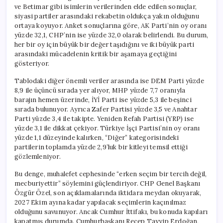
ve Betimar gibi isimlerin verilerinden elde edilen sonuçlar,
siyasi partiler arasındaki rekabetin oldukça yakın olduğunu
ortaya koyuyor. Anket sonuçlarına göre, AK Parti’nin oy oranı
yüzde 32,1, CHP’nin ise yüzde 32,0 olarak belirlendi. Bu durum,
her bir oy için büyük bir değer taşıdığını ve iki büyük parti
arasındaki mücadelenin kritik bir aşamaya geçtiğini
gösteriyor.
Tablodaki diğer önemli veriler arasında ise DEM Parti yüzde
8,9 ile üçüncü sırada yer alıyor, MHP yüzde 7,7 oranıyla
barajın hemen üzerinde, İYİ Parti ise yüzde 5,3 ile beşinci
sırada bulunuyor. Ayrıca Zafer Partisi yüzde 3,5 ve Anahtar
Parti yüzde 3,4 ile takipte. Yeniden Refah Partisi (YRP) ise
yüzde 3,1 ile dikkat çekiyor. Türkiye İşçi Partisi’nin oy oranı
yüzde 1,1 düzeyinde kalırken, “Diğer” kategorisindeki
partilerin toplamda yüzde 2,9’luk bir kitleyi temsil ettiği
gözlemleniyor.
Bu denge, muhalefet cephesinde “erken seçim bir tercih değil,
mecburiyettir” söylemini güçlendiriyor. CHP Genel Başkanı
Özgür Özel, son açıklamalarında iktidara meydan okuyarak,
2027 Ekim ayına kadar yapılacak seçimlerin kaçınılmaz
olduğunu savunuyor. Ancak Cumhur İttifakı, bu konuda kapıları
kapatmış durumda. Cumhurbaşkanı Recep Tayyip Erdoğan,