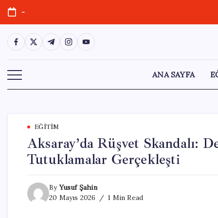
Skip
-
to
content
https://www.facebook.com/
https://twitter.com/
https://t.me/
https://www.instagram.com/
https://youtube.com/
ANA SAYFA
E
EĞITIM
Aksaray’da Rüşvet Skandalı: D
Tutuklamalar Gerçekleşti
By
Yusuf Şahin
20 Mayıs 2026
1 Min Read