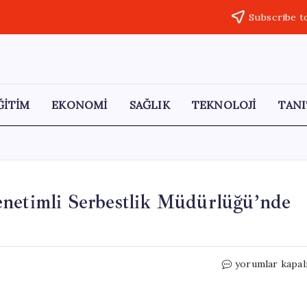
Subscribe t
ĞİTİM
EKONOMİ
SAĞLIK
TEKNOLOJİ
TANI
enetimli Serbestlik Müdürlüğü’nde
Aksaray’da
yorumlar kapal
Rüşvet
Skandalı:
Denetimli