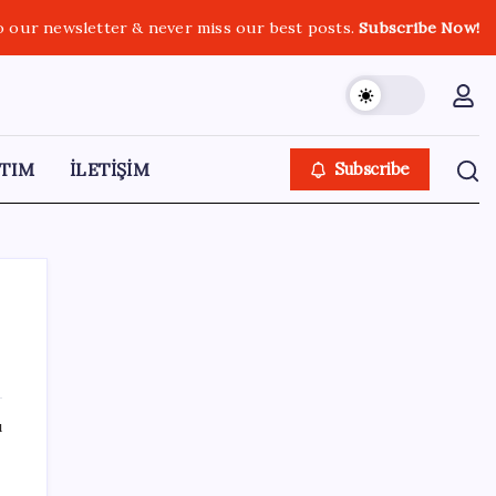
o our newsletter & never miss our best posts.
Subscribe Now!
TIM
İLETİŞİM
Subscribe
SON YAZILAR
ı
Boeing 737-7 Onayı Aldı: Ticari Uçuşlar
Başlıyor!