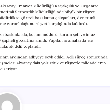
Serbestlik
, Aksaray Emniyet Müdürlüğü Kaçakçılık ve Organize
Müdürlüğü’nde
netimli Serbestlik Müdürlüğü’nde büyük bir rüşvet
Tutuklamalar
müdürlükte görevli bazı kamu çalışanları, denetimli
Gerçekleşti
me zorunluluğunu rüşvet karşılığında kaldırdı.
için
en baskınlarda, kurum müdürü, kurum şefi ve infaz
şüpheli gözaltına alındı. Yapılan aramalarda ele
ularak delil toplandı.
rinin ardından adliyeye sevk edildi. Adli süreç sonucunda,
lişmeler, Aksaray’daki yolsuzluk ve rüşvetle mücadelenin
e seriyor.