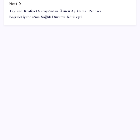
Next
Tayland Kraliyet Sarayı’ndan Üzücü Açıklama: Prenses
Bajrakitiyabha’nın Sağlık Durumu Kötüleşti
SON YAZILAR
TCMB, yılın üçüncü enflasyon raporunu 13 Ağustos’ta
açıklayacak
MHP’li Feti Yıldız’dan ‘çerçeve yasa’ açıklaması: IRA
ve FARC örnekleri dikkat çekti
Boeing 737-7 Onayı Aldı: Ticari Uçuşlar Başlıyor!