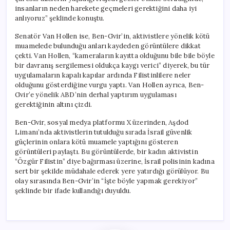
insanların neden harekete geçmeleri gerektiğini daha iyi
anlıyoruz” şeklinde konuştu.
Senatör Van Hollen ise, Ben-Gvir’in, aktivistlere yönelik kötü
muamelede bulunduğu anları kaydeden görüntülere dikkat
çekti. Van Hollen, “kameraların kayıtta olduğunu bile bile böyle
bir davranış sergilemesi oldukça kaygı verici” diyerek, bu tür
uygulamaların kapalı kapılar ardında Filistinlilere neler
olduğunu gösterdiğine vurgu yaptı. Van Hollen ayrıca, Ben-
Gvir’e yönelik ABD’nin derhal yaptırım uygulaması
gerektiğinin altını çizdi.
Ben-Gvir, sosyal medya platformu X üzerinden, Aşdod
Limanı’nda aktivistlerin tutulduğu sırada İsrail güvenlik
güçlerinin onlara kötü muamele yaptığını gösteren
görüntüleri paylaştı. Bu görüntülerde, bir kadın aktivistin
“Özgür Filistin” diye bağırması üzerine, İsrail polisinin kadına
sert bir şekilde müdahale ederek yere yatırdığı görülüyor. Bu
olay sırasında Ben-Gvir’in “İşte böyle yapmak gerekiyor”
şeklinde bir ifade kullandığı duyuldu.