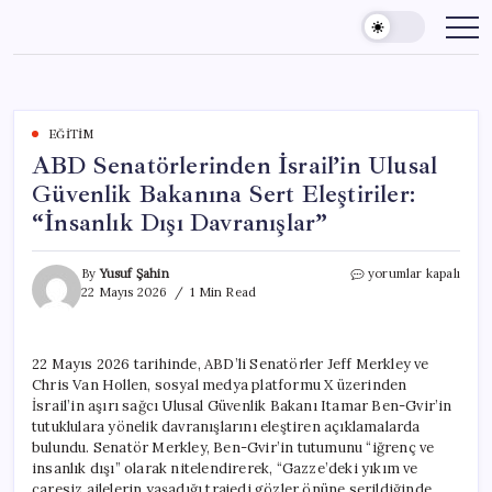
Skip
to
content
EĞITIM
ABD Senatörlerinden İsrail’in Ulusal
Güvenlik Bakanına Sert Eleştiriler:
“İnsanlık Dışı Davranışlar”
ABD
By
Yusuf Şahin
yorumlar kapalı
Senatörlerinden
22 Mayıs 2026
1 Min Read
İsrail’in
Ulusal
Güvenlik
22 Mayıs 2026 tarihinde, ABD’li Senatörler Jeff Merkley ve
Bakanına
Chris Van Hollen, sosyal medya platformu X üzerinden
Sert
Eleştiriler:
İsrail’in aşırı sağcı Ulusal Güvenlik Bakanı Itamar Ben-Gvir’in
“İnsanlık
tutuklulara yönelik davranışlarını eleştiren açıklamalarda
Dışı
bulundu. Senatör Merkley, Ben-Gvir’in tutumunu “iğrenç ve
Davranışlar”
insanlık dışı” olarak nitelendirerek, “Gazze’deki yıkım ve
için
çaresiz ailelerin yaşadığı trajedi gözler önüne serildiğinde,