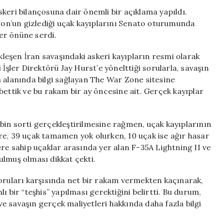
Yaşanan
keri bilançosuna dair önemli bir açıklama yapıldı.
Kayıpların
on’un gizlediği uçak kayıplarını Senato oturumunda
Gerçekleri
er önüne serdi.
Ortaya
Çıktı
eşen İran savaşındaki askeri kayıpların resmi olarak
için
 İşler Direktörü Jay Hurst’e yönelttiği sorularla, savaşın
a alanında bilgi sağlayan The War Zone sitesine
bettik ve bu rakam bir ay öncesine ait. Gerçek kayıplar
bin sorti gerçekleştirilmesine rağmen, uçak kayıplarının
re, 39 uçak tamamen yok olurken, 10 uçak ise ağır hasar
ere sahip uçaklar arasında yer alan F-35A Lightning II ve
ulmuş olması dikkat çekti.
soruları karşısında net bir rakam vermekten kaçınarak,
ı bir “teşhis” yapılması gerektiğini belirtti. Bu durum,
e savaşın gerçek maliyetleri hakkında daha fazla bilgi