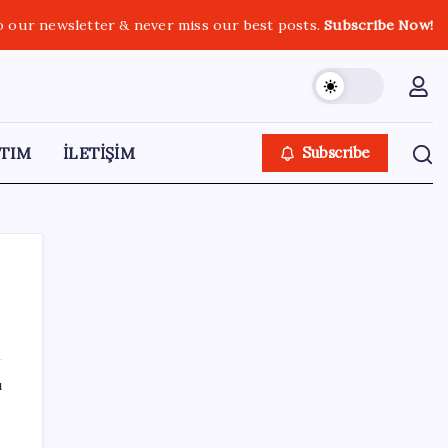
o our newsletter & never miss our best posts.
Subscribe Now!
TIM
İLETİŞİM
Subscribe
SON YAZILAR
ı
CHP Mut ve Silifke İlçe Başkanlıklarında
toplu istifa: YENİ Parti’ye katılma kararı