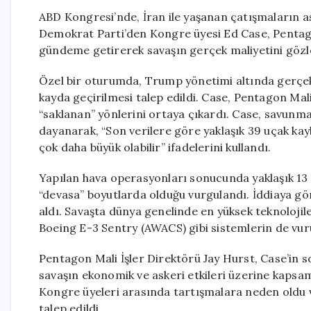
ABD Kongresi’nde, İran ile yaşanan çatışmaların as
Demokrat Parti’den Kongre üyesi Ed Case, Pentag
gündeme getirerek savaşın gerçek maliyetini gözl
Özel bir oturumda, Trump yönetimi altında gerçekl
kayda geçirilmesi talep edildi. Case, Pentagon Mali
“saklanan” yönlerini ortaya çıkardı. Case, savunm
dayanarak, “Son verilere göre yaklaşık 39 uçak kay
çok daha büyük olabilir” ifadelerini kullandı.
Yapılan hava operasyonları sonucunda yaklaşık 13 
“devasa” boyutlarda olduğu vurgulandı. İddiaya gö
aldı. Savaşta dünya genelinde en yüksek teknolojil
Boeing E-3 Sentry (AWACS) gibi sistemlerin de vur
Pentagon Mali İşler Direktörü Jay Hurst, Case’in 
savaşın ekonomik ve askeri etkileri üzerine kapsaml
Kongre üyeleri arasında tartışmalara neden oldu v
talep edildi.