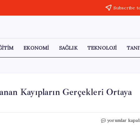
Subscribe t
ĞİTİM
EKONOMİ
SAĞLIK
TEKNOLOJİ
TANI
anan Kayıpların Gerçekleri Ortaya
ABD
yorumlar kapal
Kongresi’nde
İran
İle