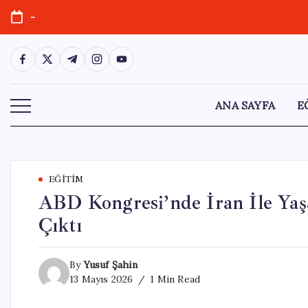
Skip
-
to
content
https://www.facebook.com/
https://twitter.com/
https://t.me/
https://www.instagram.com/
https://youtube.com/
ANA SAYFA
E
EĞITIM
ABD Kongresi’nde İran İle Yaş
Çıktı
By
Yusuf Şahin
13 Mayıs 2026
1 Min Read