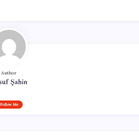
Author
suf Şahin
Follow Me