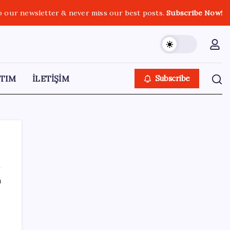
o our newsletter & never miss our best posts.
Subscribe Now!
TIM
İLETİŞİM
Subscribe
ı
SON YAZILAR
Boeing 737-7 Onayı Aldı: Ticari Uçuşlar
Başlıyor!