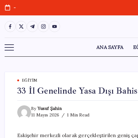
Skip
-
to
content
https://www.facebook.com/
https://twitter.com/
https://t.me/
https://www.instagram.com/
https://youtube.com/
ANA SAYFA
E
EĞITIM
33 İl Genelinde Yasa Dışı Bahi
By
Yusuf Şahin
11 Mayıs 2026
1 Min Read
Eskişehir merkezli olarak gerçekleştirilen geniş çapl