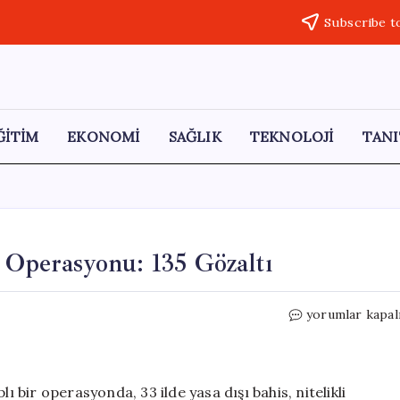
Subscribe t
ĞİTİM
EKONOMİ
SAĞLIK
TEKNOLOJİ
TANI
s Operasyonu: 135 Gözaltı
33
yorumlar kapal
İl
Genelinde
Yasa
Dışı
ı bir operasyonda, 33 ilde yasa dışı bahis, nitelikli