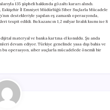
Bahis
larıyla 135 şüpheli hakkında gözaltı kararı alındı.
Operasyonu:
, Eskişehir İl Emniyet Müdürlüğü Siber Suçlarla Mücadele
135
ı’nın destekleriyle yapılan eş zamanlı operasyonda,
Gözaltı
leri tespit edildi. Bu kazancın 1,2 milyar liralık kısmı ise 8
için
ijital materyal ve banka kartına el konuldu. Şu anda
mleri devam ediyor. Türkiye genelinde yasa dışı bahis ve
en bu operasyon, siber suçlarla mücadelede önemli bir