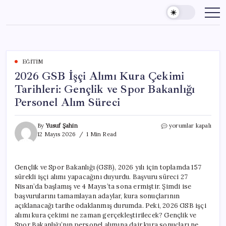
Skip
to
content
EĞITIM
2026 GSB İşçi Alımı Kura Çekimi
Tarihleri: Gençlik ve Spor Bakanlığı
Personel Alım Süreci
2026
By
Yusuf Şahin
yorumlar kapalı
GSB
12 Mayıs 2026
1 Min Read
İşçi
Alımı
Kura
Gençlik ve Spor Bakanlığı (GSB), 2026 yılı için toplamda 157
Çekimi
sürekli işçi alımı yapacağını duyurdu. Başvuru süreci 27
Tarihleri:
Gençlik
Nisan’da başlamış ve 4 Mayıs’ta sona ermiştir. Şimdi ise
ve
başvurularını tamamlayan adaylar, kura sonuçlarının
Spor
açıklanacağı tarihe odaklanmış durumda. Peki, 2026 GSB işçi
Bakanlığı
alımı kura çekimi ne zaman gerçekleştirilecek? Gençlik ve
Personel
Spor Bakanlığı’nın personel alımına dair kura sonuçları ne