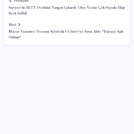
Previous
Sarıyer’de İETT Otobüsü Yangın Çıkardı: Olay Yerine Çok Sayıda Ekip
Sevk Edildi
Next
Macar Yatırımcı Trozena Köyü’nü 1-2 Euro’ya Satın Aldı: “Buraya Aşık
Oldum”
SON YAZILAR
Boeing 737-7 Onayı Aldı: Ticari Uçuşlar Başlıyor!
LinkedIn’den yapay zeka çöplüğüne karşı yeni
hamle: Artık tek dokunuşla şikayet edilebilecek