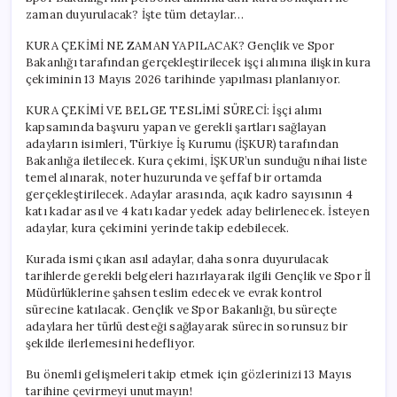
Alım
zaman duyurulacak? İşte tüm detaylar…
Süreci
için
KURA ÇEKİMİ NE ZAMAN YAPILACAK? Gençlik ve Spor
Bakanlığı tarafından gerçekleştirilecek işçi alımına ilişkin kura
çekiminin 13 Mayıs 2026 tarihinde yapılması planlanıyor.
KURA ÇEKİMİ VE BELGE TESLİMİ SÜRECİ: İşçi alımı
kapsamında başvuru yapan ve gerekli şartları sağlayan
adayların isimleri, Türkiye İş Kurumu (İŞKUR) tarafından
Bakanlığa iletilecek. Kura çekimi, İŞKUR’un sunduğu nihai liste
temel alınarak, noter huzurunda ve şeffaf bir ortamda
gerçekleştirilecek. Adaylar arasında, açık kadro sayısının 4
katı kadar asıl ve 4 katı kadar yedek aday belirlenecek. İsteyen
adaylar, kura çekimini yerinde takip edebilecek.
Kurada ismi çıkan asıl adaylar, daha sonra duyurulacak
tarihlerde gerekli belgeleri hazırlayarak ilgili Gençlik ve Spor İl
Müdürlüklerine şahsen teslim edecek ve evrak kontrol
sürecine katılacak. Gençlik ve Spor Bakanlığı, bu süreçte
adaylara her türlü desteği sağlayarak sürecin sorunsuz bir
şekilde ilerlemesini hedefliyor.
Bu önemli gelişmeleri takip etmek için gözlerinizi 13 Mayıs
tarihine çevirmeyi unutmayın!