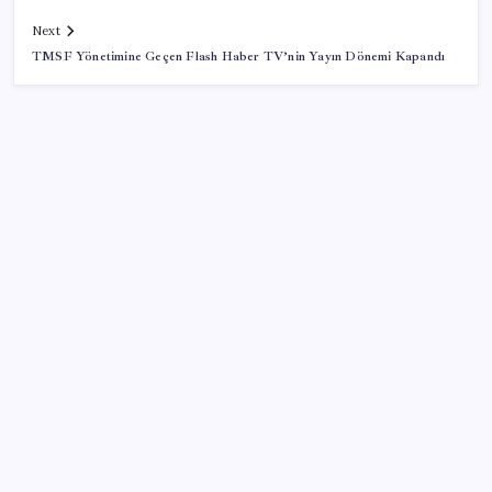
Next
TMSF Yönetimine Geçen Flash Haber TV’nin Yayın Dönemi Kapandı
SON YAZILAR
Boeing 737-7 Onayı Aldı: Ticari Uçuşlar Başlıyor!
LinkedIn’den yapay zeka çöplüğüne karşı yeni
hamle: Artık tek dokunuşla şikayet edilebilecek
Araç muayenesinde geri sayım başladı! ‘1.7 milyar
dolarlık’ dev TURKA imzası