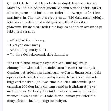
Bir
Çin’deki devlet destekli üreticilerin düşük fiyat politikaları,
Döneme
Mayer & Cie.’nin rekabet gücünü önemli ölçüde azalttı. Şirket,
Girdi
iflas başvurusunda bulunan metinlerinde, Avrupa’da üretilen
için
makinelerin, Çinli rakiplere göre en az %20 daha pahalı olduğu
için pazar paylarının daraldığını belirtti. Mayer & Cie.
yönetimi, finansal sıkıntılarının başlıca nedenleri arasında şu
faktörleri sıraladı:
– ABD-Çin ticaret savaşı
– Ukrayna’daki savaş
– Artan enerji maliyetleri
– Türkiye’deki ekonomik dalgalanmalar
Yeni satın alma anlaşmasıyla birlikte Huixing Group,
Almanya’nın Albstadt kentindeki ana üretim tesisini, Çek
Cumhuriyeti’ndeki yan kuruluşunu ve Çin’in Jintan şehrindeki
operasyonlarını devraldı. Anlaşmanın detayları konusunda
bilgi verilmezken, Çinli yatırımcının iflas sürecinde işten
çıkarılan 200’den fazla çalışanı yeniden istihdam etme ve
üretim ile Ar-Ge faaliyetlerini Almanya’da sürdürme sözü
vermesi dikkat çekti. Bu taahhütlerin, Alman yetkililerinin
onay sürecini hızlandırdığı belirtiliyor.