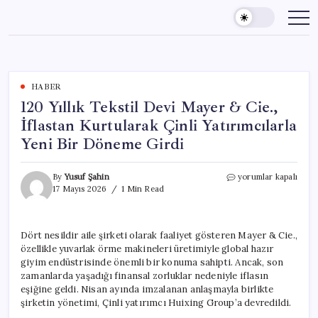
Skip
to
content
HABER
120 Yıllık Tekstil Devi Mayer & Cie.,
İflastan Kurtularak Çinli Yatırımcılarla
Yeni Bir Döneme Girdi
120
By
Yusuf Şahin
yorumlar kapalı
Yıllık
17 Mayıs 2026
1 Min Read
Tekstil
Devi
Mayer
Dört nesildir aile şirketi olarak faaliyet gösteren Mayer & Cie.,
&
özellikle yuvarlak örme makineleri üretimiyle global hazır
Cie.,
İflastan
giyim endüstrisinde önemli bir konuma sahipti. Ancak, son
Kurtularak
zamanlarda yaşadığı finansal zorluklar nedeniyle iflasın
Çinli
eşiğine geldi. Nisan ayında imzalanan anlaşmayla birlikte
Yatırımcılarla
şirketin yönetimi, Çinli yatırımcı Huixing Group’a devredildi.
Yeni